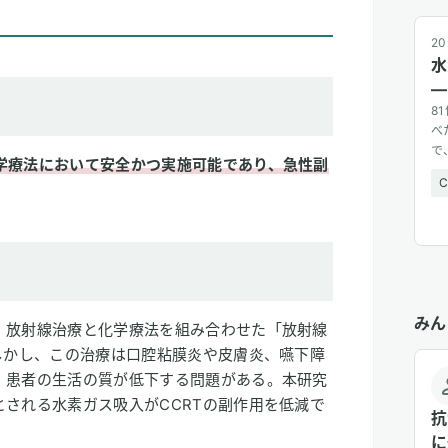
20
水
—
8
べ
で
学療法において安全かつ実施可能であり、急性副
広
みん
、放射線治療と化学療法を組み合わせた「放射線
しかし、この治療は口腔粘膜炎や皮膚炎、嚥下障
、患者の生活の質が低下する問題がある。本研究
される水素ガス吸入がCCRTの副作用を低減で
抗
に