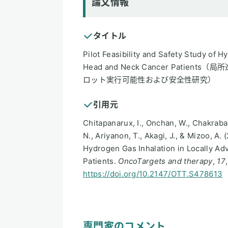
論文情報
タイトル
Pilot Feasibility and Safety Study of 
Head and Neck Cancer Pat
ロット実行可能性および安全性研究）
引用元
Chitapanarux, I., Onchan, W., Chakra
N., Ariyanon, T., Akagi, J., & Mizoo, A. 
Hydrogen Gas Inhalation in Locally A
Patients.
OncoTargets and therapy
,
17
https://doi.org/10.2147/OTT.S478613
専門家のコメント