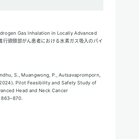
Hydrogen Gas Inhalation in Locally Advanced
ients（局所進行頭頸部がん患者における水素ガス吸入のパイ
bandhu, S., Muangwong, P., Autsavapromporn,
(2024). Pilot Feasibility and Safety Study of
dvanced Head and Neck Cancer
, 863–870.