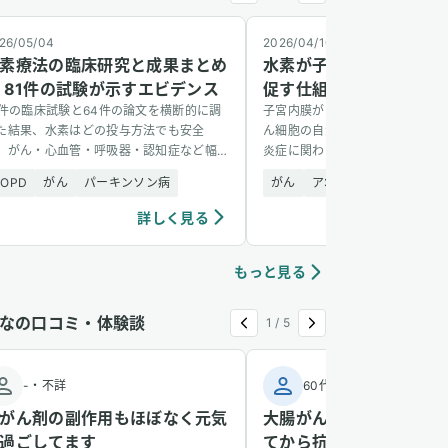
26/05/04
2026/04/10
素療法の臨床研究と成果まとめ
水素が子宮内膜がん細胞
 81件の試験が示すエビデンス
促す仕組みを解明
1件の臨床試験と64件の論文を横断的に調
子宮内膜がんの細胞に水素を加え
た結果、水素はどの投与方法でも安全
ん細胞の自滅（アポトーシス）が
、がん・心血管・呼吸器・認知症など幅
炎症に関わる遺伝子経路の活性化
い疾患に有望な結果を示した。
あると、網羅的解析で突き止めた
COPD
がん
パーキンソン病
がん
アポトーシス調整
シ
詳しく見る
詳し
もっと見る
なの口コミ・体験談
1
/
5
-
・
不詳
60代
・
男性
がん剤の副作用もほぼなく元気
大腸がん治療中、水素吸
過ごしてます
てから抗がん剤の副作用