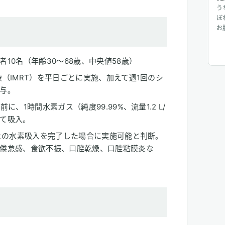
う
ぼ
お
分
て
作
10名（年齢30～68歳、中央値58歳）
も
（IMRT）を平日ごとに実施、加えて週1回のシ
り
ています！
与。
ン
、1時間水素ガス（純度99.99%、流量1.2 L/
て吸入。
以上の水素吸入を完了した場合に実施可能と判断。
倦怠感、食欲不振、口腔乾燥、口腔粘膜炎な