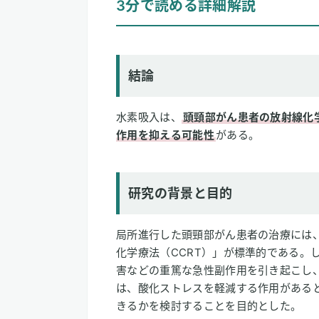
3分で読める詳細解説
結論
研究の背景と目的
研究方法
研究結果
結論
論文情報
水素吸入は、
頭頸部がん患者の放射線化
2
専門家のコメント
作用を抑える可能性
がある。
研究の背景と目的
局所進行した頭頸部がん患者の治療には
化学療法（CCRT）」が標準的である。
害などの重篤な急性副作用を引き起こし
は、酸化ストレスを軽減する作用があると
きるかを検討することを目的とした。