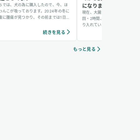
ちでは、犬の為に購入したので、今、ほ
になりました
わんこが吸っております。2024年の冬に
現在、大腸がんの治療を続けなが
腹に腫瘍が見つかり、その前までは1日30
回・2時間、水素吸入（毎分3,60
×1回だったのを、1日30分×3回に増やし
り入れています。通い始めて約2
吸っています。今のところ、抗がん剤の副
ます。2週に1度の抗がん剤治療
続きを見る
続き
用もほぼなく元気に過ごしてます。もっと
ますが、水素を始めてから副作用
っとわんちゃんの間でも水素吸入が当た
ど穏やかになりました。以前は投
前のことのように広がるといいなと思っ
もっと見る
怠感や吐き気がつらかったのです
 ユーザーさんからいただいたワ
はほとんど感じることがなく、日
ちゃんが水素吸入をしている様子
普段通りに送れています。また、
と体も心も軽くなるようで、治療
に続けられています。 追記
(2025/12/31）：12月25日の
れまで血液検査で表示されていた
やH（高値）の項目がなくなり、
範囲との説明を受けら多様です。
は転移の可能性についても話があ
余命が6か月～1年で個人差があ
ていたにも関わらず、今回のCT
たに気になる所見は見られず、石
な痕跡が確認されたのみとのこと