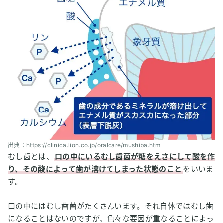
2
水素吸入は虫歯の予防や改善に効果的？
水素水がむし歯の予防に効果あり？
水素吸入はむし歯の改善に効果はある？
3
【私はこう考える】水素吸入とむし歯
出典：https://clinica.lion.co.jp/oralcare/mushiba.htm
むし歯とは、
口の中にいるむし歯菌が糖をえさにして酸を作
り、その酸によって歯が溶けてしまった状態のこと
をいいま
す。
口の中にはむし歯菌がたくさんいます。それ自体ではむし歯
になることはないのですが、色々な要因が重なることによっ