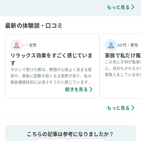
もっと見る
最新の体験談・口コミ
-
・
女性
30代
・
男性
リラックス効果をすごく感じていま
家族で私だけ風
す
この冬に子供が風邪
に。自分もかかるか
サロンで受けた際は、瞑想が心地よく深まる感
素吸入をしているお
覚や、直後に肌艶が良くなる実感があり、私の
事看病できました。
美容健康目的には良さそうだと感じています。
ています。笑
個人の感想ではありますが、吸入中は、脳波が
続きを見る
アルファ波やシータ波になりやすく、深くリラ
ックスできるように感じていて、ニキビなどの
肌荒れや傷もきれいに治りやすく感じていま
もっと見る
す。
こちらの記事は参考になりましたか？