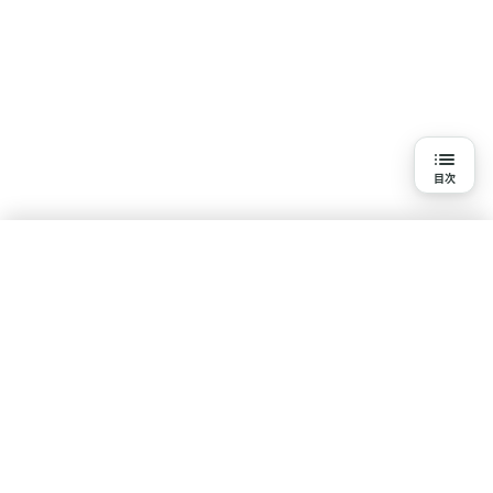
目次
目次
むし歯とは
むし歯のメカニズム
水素吸入を知る
むし歯の原因
基本知識
疾患・悩みで探す
体験談・口コミ
研究報告一覧
むし歯の症状
ポリシー
むし歯の標準的な治療
コンテンツ制作・運営ポリシー
利用規約
プライバシーポリシー