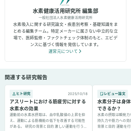
水素健康活用研究所 編集部
一般社団法人水素健康活用研究所
水素吸入に関する研究論文・疾患別考察・基礎知識をま
とめる編集チーム。特定メーカーに属さない中立的な立
場で、医師監修・ファクトチェック体制のもと、エビデ
ンスに基づく情報を発信しています。
運営元について
関連する研究報告
ヒト研究
2025/10/18
レビュー論文
アスリートにおける筋疲労に対する
水素分子は身体
水素水の効果
できるか？
運動前の水素水摂取は、血中乳酸値の上昇を抑
水素の摂取は瞬発力
え、運動による筋機能の低下を改善する可能性
持久力や筋力への効
がある。 研究の背景と目的 激しい運動を行う
背景と目的 運動を