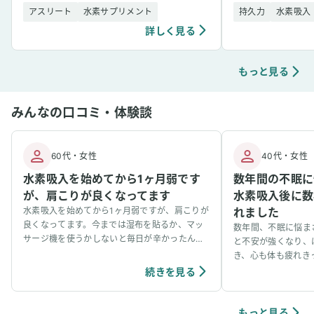
と、体内でエネルギー需要と酸素消費量が急増
や炎症反応が増加し
アスリート
水素サプリメント
持久力
水素吸入
し、それに伴い「活性酸 [&hellip;]
スに影響を与えること [&
詳しく見る
もっと見る
みんなの口コミ・体験談
60代
・
女性
40代
・
女性
水素吸入を始めてから1ヶ月弱です
数年間の不眠に
が、肩こりが良くなってます
水素吸入後に数
水素吸入を始めてから1ヶ月弱ですが、肩こりが
れました
良くなってます。今までは湿布を貼るか、マッ
数年間、不眠に悩ま
サージ機を使うかしないと毎日が辛かったんで
と不安が強くなり、
すが、気がついたら全く使用しなくて良くなり
き、心も体も疲れき
ました。それが水素と繋がってるのかは分かり
母のすすめで水素吸
続きを見る
ませんが、明らかに肩こりは良くなりました。
した。初回は毎分2,
るうちに体が少しず
気を感じるほど心地
もっと見る