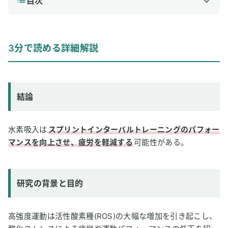
目次
1
3分で読める詳細解説
結論
3分で読める詳細解説
研究の背景と目的
研究方法
研究結果
結論
論文情報
2
専門家のコメント
水素吸入は
スプリントインターバルトレーニングのパフォー
マンスを向上させ、疲労を軽減する
可能性がある。
研究の背景と目的
高強度運動は活性酸素種(ROS)の大幅な増加を引き起こし、