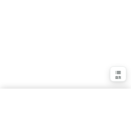
目次
目次
3分で読める詳細解説
結論