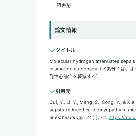
阻害剤
論文情報
タイトル
Molecular hydrogen attenuates sepsis
promoting autophagy（水素
発性心筋症を軽減する）
引用元
Cui, Y., Li, Y., Meng, S., Song, Y., & X
sepsis-induced cardiomyopathy in mi
anesthesiology
,
24
(1), 72.
https://doi