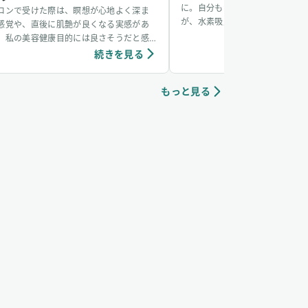
に。自分もかかるかなと思ってい
ロンで受けた際は、瞑想が心地よく深ま
が、水素吸入をしているおかげか
感覚や、直後に肌艶が良くなる実感があ
からず、無事看病できました。そ
、私の美容健康目的には良さそうだと感
も水素吸入しています。笑
ています。個人の感想ではありますが、吸
続きを見る
続き
中は、脳波がアルファ波やシータ波にな
やすく、深くリラックスできるように感
もっと見る
ていて、ニキビなどの肌荒れや傷もきれい
治りやすく感じています。