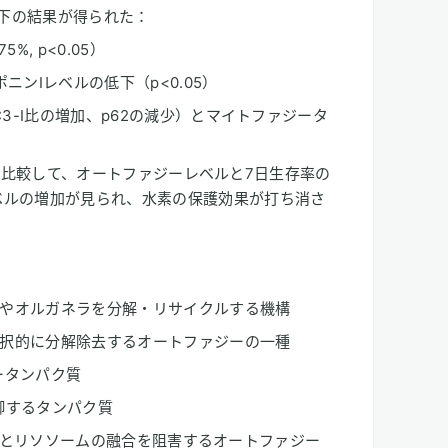
以下の結果が得られた：
%, p<0.05）
ンIレベルの低下（p<0.05）
LC3-I比の増加、p62の減少）とマイトファジータ
H2群と比較して、オートファジーレベルと7日生存率の
ベルの増加が見られ、水素の保護効果が打ち消さ
やオルガネラを分解・リサイクルする機構
択的に分解除去するオートファジーの一種
カータンパク質
を制御するタンパク質
ゴソームとリソソームの融合を阻害するオートファジー