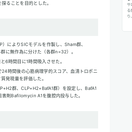
を探ることを目的とした。
サ
る
り
じ
入
り
じ
LP）によりSICモデルを作製し、Sham群、
に
群の4群に無作為に分けた（各群n=32）。
目と6時間目に1時間吸入させた。
で24時間後の心筋病理学的スコア、血清トロポニ
ク質発現量を評価した。
P+H2群、CLP+H2+BafA1群）を設定し、BafA1
Bafilomycin A1を腹腔内投与した。