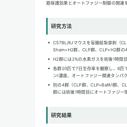
筋保護効果とオートファジー制御の関連
研究方法
C57BL/6Jマウスを盲腸結紮穿刺（C
Sham+H2群、CLP群、CLP+H2
H2群には2%の水素ガスを術後1時間
各群20匹で7日生存率を観察し、6匹
ンI濃度、オートファジー関連タンパ
別の4群（CLP群、CLP+BafA1群、CL
群には術後1時間目にオートファジー阻害剤
研究結果