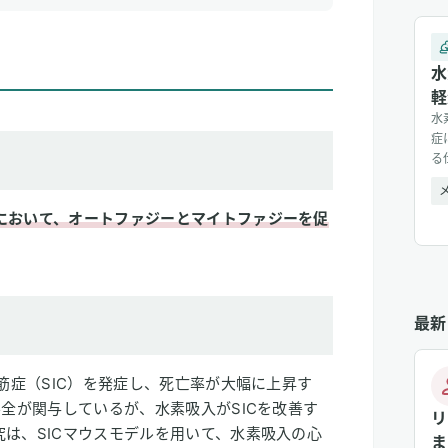
水
軽
水
症
る
において、オートファジーとマイトファジーを促
最新
筋症（SIC）を発症し、死亡率が大幅に上昇す
不全が関与しているが、水素吸入がSICを改善す
リ
は、SICマウスモデルを用いて、水素吸入の心
ま