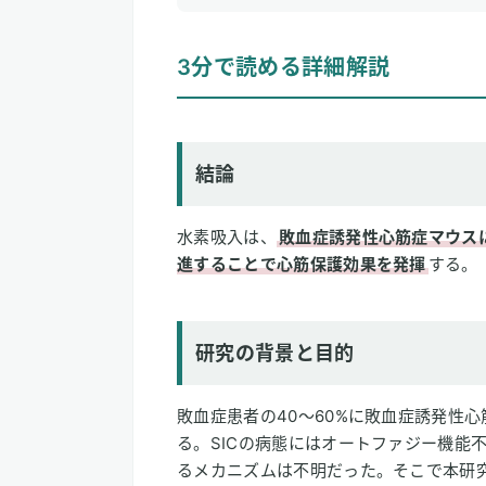
1
3分で読める詳細解説
3分で読める詳細解説
結論
研究の背景と目的
研究方法
研究結果
結論
論文情報
水素吸入は、
敗血症誘発性心筋症マウス
2
専門家のコメント
進することで心筋保護効果を発揮
する。
研究の背景と目的
敗血症患者の40〜60%に敗血症誘発性心
る。SICの病態にはオートファジー機能
るメカニズムは不明だった。そこで本研究