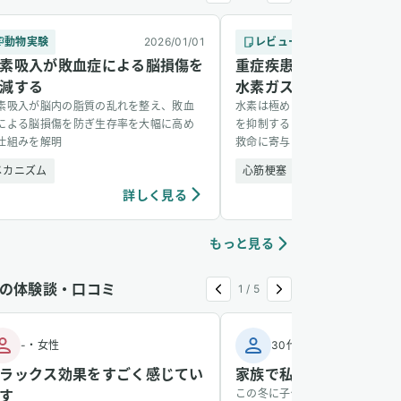
動物実験
2026/01/01
レビュー論文
素吸入が敗血症による脳損傷を
重症疾患に対する治療薬
減する
水素ガスの可能性
素吸入が脳内の脂質の乱れを整え、敗血
水素は極めて安全で、酸化ストレ
による脳損傷を防ぎ生存率を大幅に高め
を抑制することで、重症患者の臓
仕組みを解明
救命に寄与する可能性がある
メカニズム
心筋梗塞
敗血症
詳しく見る
詳し
もっと見る
の体験談・口コミ
1
/
5
-
・
女性
30代
・
男性
ラックス効果をすごく感じてい
家族で私だけ風邪をひか
す
この冬に子供が風邪をひき、その