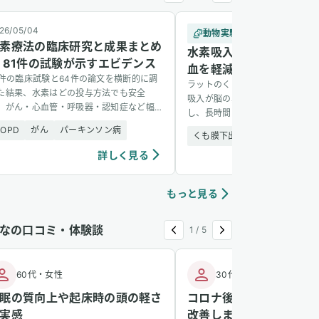
26/05/04
動物実験
2
素療法の臨床研究と成果まとめ
水素吸入がくも膜下出血
 81件の試験が示すエビデンス
血を軽減する可能性
1件の臨床試験と64件の論文を横断的に調
ラットのくも膜下出血モデルにお
た結果、水素はどの投与方法でも安全
吸入が脳の異常な脱分極の持続時
、がん・心血管・呼吸器・認知症など幅
し、長時間にわたる脳虚血の発生
い疾患に有望な結果を示した。
能性が示された。
COPD
がん
パーキンソン病
くも膜下出血
水素吸入
詳しく見る
詳し
もっと見る
なの口コミ・体験談
1
/
5
60代
・
女性
30代
・
女性
眠の質向上や起床時の頭の軽さ
コロナ後遺症の咳が1週
実感
改善しました