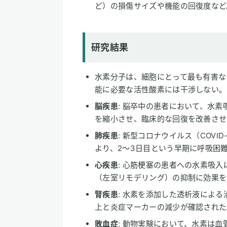
ど）の損傷サイズや機能の回復度など
研究結果
水素分子は、細胞にとって最も有害な
能に必要な活性酸素には干渉しない。
脳疾患
: 脳卒中の患者において、水
を縮小させ、臨床的な回復を改善させ
肺疾患
: 新型コロナウイルス（COVI
より、2〜3日目という早期に呼吸困
心疾患
: 心筋梗塞の患者への水素吸
（左室リモデリング）の抑制に効果を
腎疾患
: 水素を添加した透析液によ
上と炎症マーカーの減少が確認された
敗血症
: 動物実験において、水素は