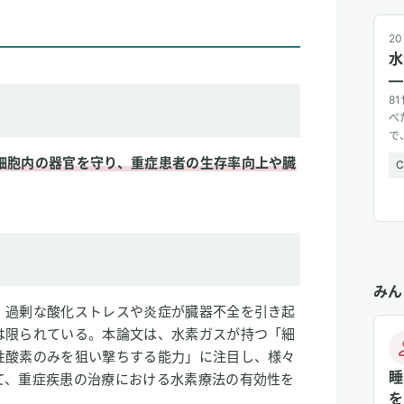
20
水
—
8
べ
で
広
細胞内の器官を守り、重症患者の生存率向上や臓
みん
、過剰な酸化ストレスや炎症が臓器不全を引き起
は限られている。本論文は、水素ガスが持つ「細
性酸素のみを狙い撃ちする能力」に注目し、様々
睡
て、重症疾患の治療における水素療法の有効性を
を