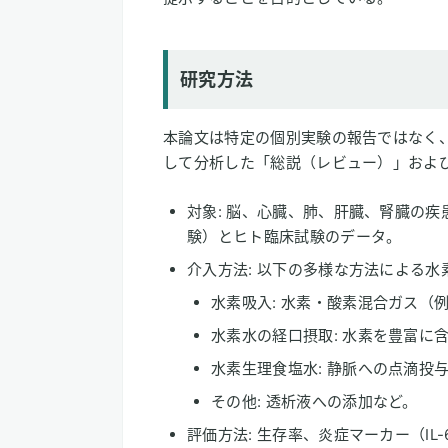
研究方法
本論文は特定の個別実験の報告ではなく
して分析した「総説（レビュー）」およ
対象: 脳、心臓、肺、肝臓、腎臓の
験）とヒト臨床試験のデータ。
介入方法: 以下の多様な方法による
水素吸入: 水素・酸素混合ガス（例
水素水の経口摂取: 水素を豊富に
水素生理食塩水: 静脈への点滴投
その他: 透析液への添加など。
評価方法: 生存率、炎症マーカー（I