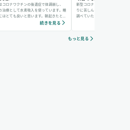
はコロナワクチンの後遺症で体調崩し、
新型コロナにかかり、後遺症で咳
の治療として水素吸入を使っています。睡
りに苦しんでいました。なんとか
にはとても良いと思います。朝起きたと
調べていたところ水素吸入を見つ
、頭がいくらか軽くなる感じです。
みたところすぐに変化が見られま
続きを見る
続き
1〜2時間ほどの吸入を1週間ほど
いで、苦しい咳がなくなっていま
もっと見る
供がいて授乳期だったということ
薬をあまり使えずに苦しんでいた
素吸入に助けられました。