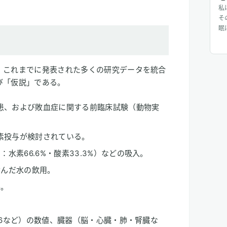
私
そ
眠
き
、これまでに発表された多くの研究データを統合
び「仮説」である。
疾患、および敗血症に関する前臨床試験（動物実
水素投与が検討されている。
：水素66.6%・酸素33.3%）などの吸入。
含んだ水の飲用。
与。
L-6など）の数値、臓器（脳・心臓・肺・腎臓な