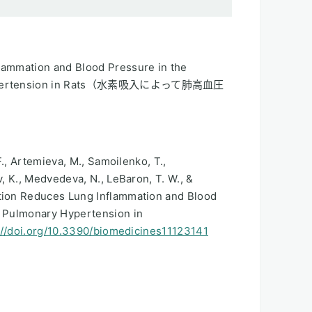
lammation and Blood Pressure in the
y Hypertension in Rats（水素吸入によって肺高血圧
F., Artemieva, M., Samoilenko, T.,
, K., Medvedeva, N., LeBaron, T. W., &
tion Reduces Lung Inflammation and Blood
f Pulmonary Hypertension in
://doi.org/10.3390/biomedicines11123141