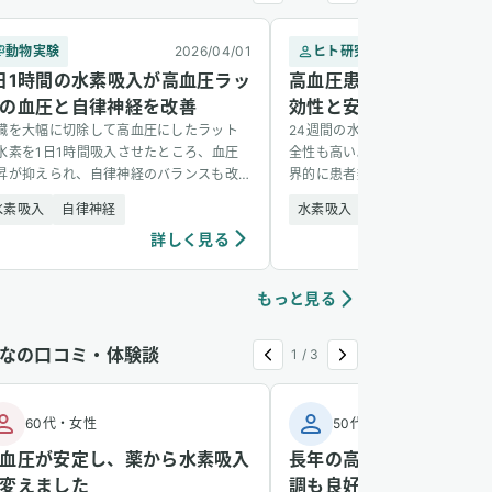
動物実験
2026/04/01
ヒト研究
2
日1時間の水素吸入が高血圧ラッ
高血圧患者における水素
の血圧と自律神経を改善
効性と安全性
臓を大幅に切除して高血圧にしたラット
24週間の水素吸入が高血圧管理
水素を1日1時間吸入させたところ、血圧
全性も高い。 研究の背景と目的 
昇が抑えられ、自律神経のバランスも改
界的に患者数が増加しており、中
した。
7％程度しか血圧コントロールが
水素吸入
自律神経
水素吸入
高血圧
いないという報告がある。酸化ス
詳しく見る
詳し
[&hellip;]
もっと見る
なの口コミ・体験談
1
/
3
60代
・
女性
50代
・
男性
血圧が安定し、薬から水素吸入
長年の高血圧が安定し、
変えました
調も良好になりました