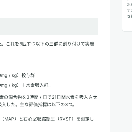
。
水
す
さ
配
お
た。これを8匹ずつ以下の三群に割り付けて実験
g / kg）投与群
g / kg）＋水素吸入群。
の混合物を3時間 / 日で21日間水素を吸入させ
吸入した。主な評価指標は以下の3つ。
（MAP）と右心室収縮期圧（RVSP）を測定し