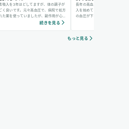
素吸入を3年ほどしてますが、体の調子が
長年の高血圧に悩まされていたが
ごく良いです。元々高血圧で、病院で処方
入を始めてから血圧が徐々に安定
れた薬を使っていましたが、副作用が心
の血圧が下がり、日中の体調も良
なので水素吸入に変えてみました。その
れが本当に自分の体なのかって驚
続きを見る
続き
かげで、血圧は今でも安定しています。
です！
もっと見る