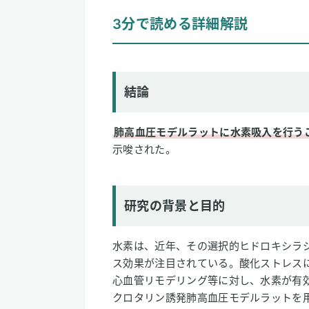
3分で読める詳細解説
結論
研究の背景と目的
研究方法
研究結果
結論
論文情報
肺高血圧モデルラットに水素吸入を行う
2
専門家のコメント
示唆された。
研究の背景と目的
水素は、近年、その選択的ヒドロキシラ
ス効果が注目されている。酸化ストレス
心血管リモデリング等に対し、水素が有
クロタリン誘発肺高血圧モデルラットを