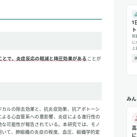
1
ト
腎
に
上
善
ことで、炎症反応の軽減と降圧効果がある
ことが
みん
ジカルの除去効果と、抗炎症効果、抗アポトーシ
による心血管系への悪影響、炎症による進行性の
効な可能性が報告されている。本研究では、モノ
高
用いて、肺組織の炎症の程度、血圧、組織学的変
に