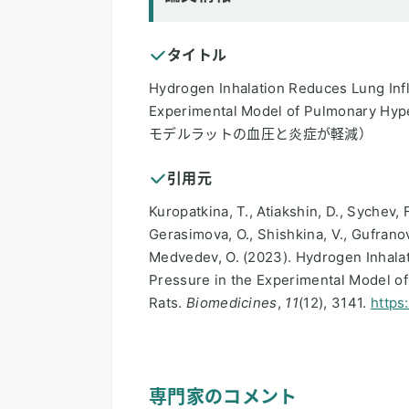
タイトル
Hydrogen Inhalation Reduces Lung Inf
Experimental Model of Pulmonar
モデルラットの血圧と炎症が軽減）
引用元
Kuropatkina, T., Atiakshin, D., Sychev, 
Gerasimova, O., Shishkina, V., Gufranov
Medvedev, O. (2023). Hydrogen Inhala
Pressure in the Experimental Model o
Rats.
Biomedicines
,
11
(12), 3141.
https
専門家のコメント