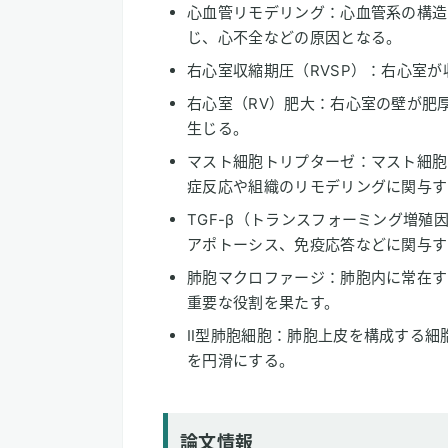
心血管リモデリング：心血管系の構造
じ、心不全などの原因となる。
右心室収縮期圧（RVSP）：右心室
右心室（RV）肥大：右心室の壁が肥
生じる。
マスト細胞トリプターゼ：マスト細胞
症反応や組織のリモデリングに関与す
TGF-β（トランスフォーミング増殖
アポトーシス、免疫応答などに関与す
肺胞マクロファージ：肺胞内に常在す
重要な役割を果たす。
Ⅱ型肺胞細胞：肺胞上皮を構成する細
を円滑にする。
論文情報