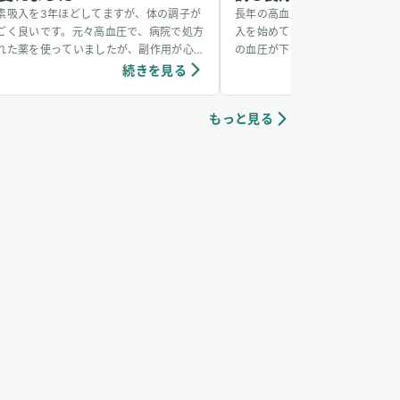
素吸入を3年ほどしてますが、体の調子が
長年の高血圧に悩まされていたが
ごく良いです。元々高血圧で、病院で処方
入を始めてから血圧が徐々に安定
れた薬を使っていましたが、副作用が心
の血圧が下がり、日中の体調も良
なので水素吸入に変えてみました。その
れが本当に自分の体なのかって驚
続きを見る
続き
かげで、血圧は今でも安定しています。
です！
もっと見る