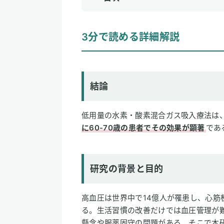
1
3分で読める詳細解説
3分で読める詳細解説
結論
研究の背景と目的
研究方法
研究結果
結論
論文情報
低用量の水素・酸素混合ガス吸入療法は
2
専門家のコメント
に60-70歳の患者でその効果が顕著
であ
研究の背景と目的
高血圧は世界中で14億人が罹患し、心筋
る。生活習慣の改善だけでは血圧管理が
懸念や服薬固守の問題がある。そこで本