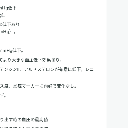
mHg低下
Hg)。
意な低下あり
 mmHg）。
mmHg低下。
比べてより大きな血圧低下効果あり。
テンシンII、アルドステロンが有意に低下。レニ
ス度、炎症マーカーに両群で変化なし。
ず。
り出す時の血圧の最高値