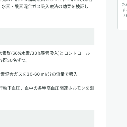
水
、水素・酸素混合ガス吸入療法の効果を検証し
す
さ
配
お
水素群(66%水素/33%酸素吸入)とコントロール
各群30名ずつ。
混合ガスを30-60 ml/分の流量で吸入。
由行動下血圧、血中の各種高血圧関連ホルモンを測