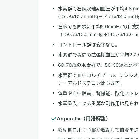
水素群で右腕収縮期血圧が平均4.8 m
(151.9±12.7mmHg→147.1±12.0mm
左腕でも同様に平均5.0mmHgの有
（150.7±13.3mmHg→145.7±13.0
コントロール群は変化なし。
水素群で夜間の拡張期血圧が平均2.7 
60-70歳の水素群で、50-59歳と
水素群で血中コルチゾール、アンジオ
ン・アルドステロン比も改善。
体重や血中脂質、腎機能、酸化ストレ
水素吸入による重篤な副作用は見られ
Appendix（用語解説）
収縮期血圧：心臓が収縮して血液を送