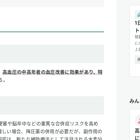
1
ト
腎
に
上
善
、
高血圧の中高年者の血圧改善に効果があり、特
る。
みん
梗塞や脳卒中などの重篤な合併症リスクを高め
高
難しい場合、降圧薬の併用が必要だが、副作用の
に
研究は、新たな補助療法として注目される水素分