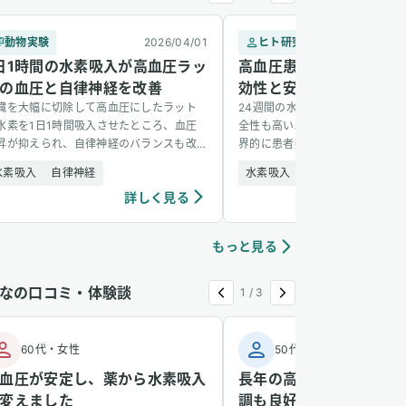
動物実験
2026/04/01
ヒト研究
2
日1時間の水素吸入が高血圧ラッ
高血圧患者における水素
の血圧と自律神経を改善
効性と安全性
臓を大幅に切除して高血圧にしたラット
24週間の水素吸入が高血圧管理
水素を1日1時間吸入させたところ、血圧
全性も高い。 研究の背景と目的 
昇が抑えられ、自律神経のバランスも改
界的に患者数が増加しており、中
した。
7％程度しか血圧コントロールが
水素吸入
自律神経
水素吸入
高血圧
いないという報告がある。酸化ス
詳しく見る
詳し
[&hellip;]
もっと見る
なの口コミ・体験談
1
/
3
60代
・
女性
50代
・
男性
血圧が安定し、薬から水素吸入
長年の高血圧が安定し、
変えました
調も良好になりました