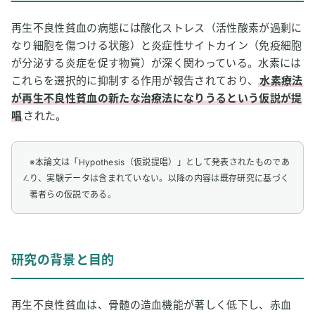
4
再生不良性貧血の病態には酸化ストレス（活性酸素が過剰に
提案された検証方法
なり細胞を傷つける状態）と炎症性サイトカイン（免疫細胞
5
考察と今後の課題
が分泌する炎症を促す物質）が深く関わっている。水素には
これらを選択的に抑制する作用が報告されており、
水素療法
6
水素健康活用研究所編集部の感想
が再生不良性貧血の新たな治療法になりうるという仮説が提
7
用語解説
唱
された。
8
論文情報
※本論文は「Hypothesis（仮説提唱）」として発表されたものであ
り、実験データは含まれていない。以降の内容は既存研究に基づく
著者らの仮説である。
研究の背景と目的
再生不良性貧血は、骨髄の造血機能が著しく低下し、赤血