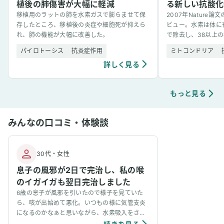
植後の肺傷害が大幅に軽減
る新しい抗酸化
移植用のラットの肺を水素ガスで膨らませて保
2007年Nature
存したところ、移植後の炎症や細胞死が抑えら
ビュー。水素は体に
れ、肺の機能が大幅に改善した。
で除去し、38以上
を示した。
パイロトーシス
抗炎症作用
ミトコンドリア
詳しく見る
もっと見る
みんなの口コミ・体験談
30代
・
女性
息子の風邪が2日で完治し、私の喉
のイガイガも翌日完治しました
6歳の息子が風邪を引いたので様子を見ていた
ら、咳が出始めて悪化。いつもの様に気管支炎
になるのかなぁと思いながら、水素吸入をさせ
てみたところ、2日間吸入で完治しちゃいまし