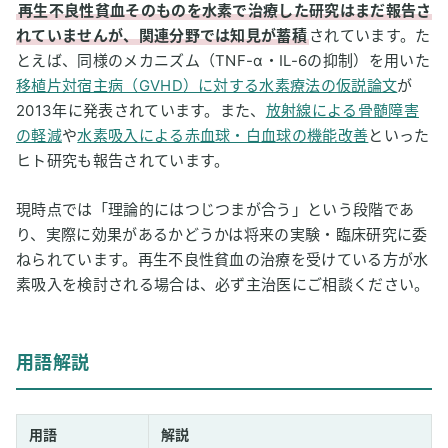
再生不良性貧血そのものを水素で治療した研究はまだ報告さ
れていませんが、関連分野では知見が蓄積
されています。た
とえば、同様のメカニズム（TNF-α・IL-6の抑制）を用いた
移植片対宿主病（GVHD）に対する水素療法の仮説論文
が
2013年に発表されています。また、
放射線による骨髄障害
の軽減
や
水素吸入による赤血球・白血球の機能改善
といった
ヒト研究も報告されています。
現時点では「理論的にはつじつまが合う」という段階であ
り、実際に効果があるかどうかは将来の実験・臨床研究に委
ねられています。再生不良性貧血の治療を受けている方が水
素吸入を検討される場合は、必ず主治医にご相談ください。
用語解説
用語
解説