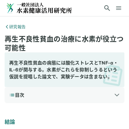
研究報告
再生不良性貧血の治療に水素が役立つ
可能性
再生不良性貧血の病態には酸化ストレスとTNF-α・
IL-6が関与する。水素がこれらを抑制しうるという
仮説を提唱した論文で、実験データは含まない。
目次
1
結論
2
研究の背景と目的
結論
3
仮説の根拠