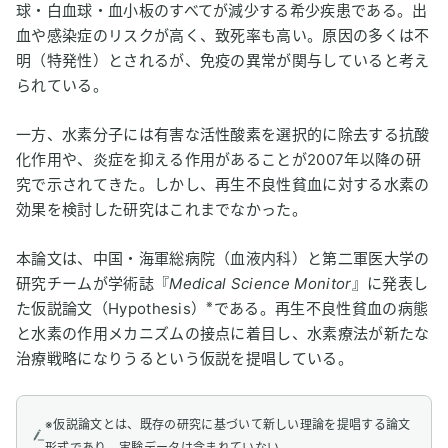
球・白血球・血小板のすべてが減少する希少疾患である。出
血や感染症のリスクが高く、致死率も高い。原因の多くは不
明（特発性）とされるが、免疫の異常が関与していると考え
られている。
一方、水素分子には有害な活性酸素を選択的に除去する抗酸
化作用や、炎症を抑える作用があることが2007年以降の研
究で示されてきた。しかし、再生不良性貧血に対する水素の
効果を検討した研究はこれまでなかった。
本論文は、中国・海軍総病院（血液内科）と第二軍医大学の
研究チームが学術誌『
Medical Science Monitor
』に発表し
※
た仮説論文（Hypothesis）
である。再生不良性貧血の病態
と水素の作用メカニズムの接点に着目し、水素療法が新たな
治療戦略になりうるという仮説を提唱している。
※仮説論文とは、既存の研究に基づいて新しい理論を提唱する論文
形式であり、実験データは含まれていない。