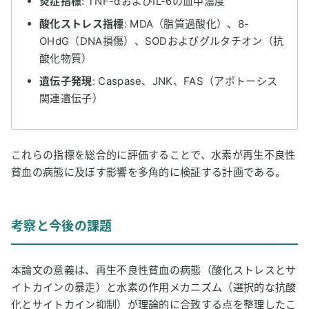
炎症指標
: TNF-αおよびIL-6の血中濃度
酸化ストレス指標
: MDA（脂質過酸化）、8-
OHdG（DNA損傷）、SODおよびグルタチオン（抗
酸化物質）
遺伝子発現
: Caspase、JNK、FAS（アポトーシス
関連遺伝子）
これらの指標を総合的に評価することで、水素が再生不良性
貧血の病態に及ぼす影響を多角的に検証する計画である。
考察と今後の課題
本論文の意義は、再生不良性貧血の病態（酸化ストレスとサ
イトカインの暴走）と水素の作用メカニズム（選択的な抗酸
化とサイトカイン抑制）が理論的に合致する点を整理したこ