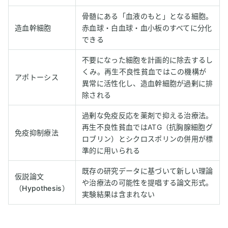
骨髄にある「血液のもと」となる細胞。
造血幹細胞
赤血球・白血球・血小板のすべてに分化
できる
不要になった細胞を計画的に除去するし
くみ。再生不良性貧血ではこの機構が
アポトーシス
異常に活性化し、造血幹細胞が過剰に排
除される
過剰な免疫反応を薬剤で抑える治療法。
再生不良性貧血ではATG（抗胸腺細胞グ
免疫抑制療法
ロブリン）とシクロスポリンの併用が標
準的に用いられる
既存の研究データに基づいて新しい理論
仮説論文
や治療法の可能性を提唱する論文形式。
（Hypothesis）
実験結果は含まれない