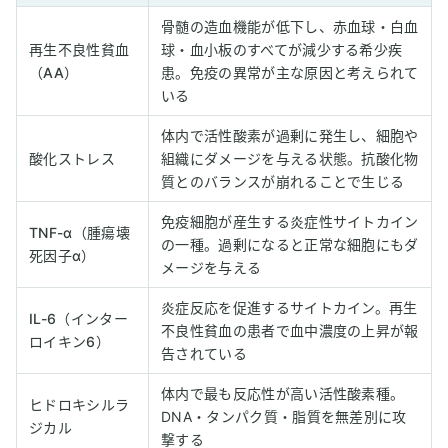
骨髄の造血機能が低下し、赤血球・白血
再生不良性貧血
球・血小板のすべてが減少する希少疾
（AA）
患。免疫の異常が主な原因と考えられて
いる
体内で活性酸素が過剰に発生し、細胞や
酸化ストレス
組織にダメージを与える状態。抗酸化物
質とのバランスが崩れることで生じる
免疫細胞が産生する炎症性サイトカイン
TNF-α（腫瘍壊
の一種。過剰になると正常な細胞にもダ
死因子α）
メージを与える
炎症反応を促進するサイトカイン。再生
IL-6（インター
不良性貧血の患者で血中濃度の上昇が報
ロイキン6）
告されている
体内で最も反応性が高い活性酸素種。
ヒドロキシルラ
DNA・タンパク質・脂質を無差別に攻
ジカル
撃する