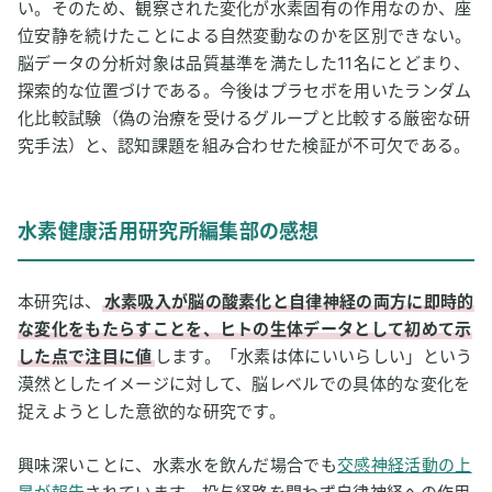
い。そのため、観察された変化が水素固有の作用なのか、座
位安静を続けたことによる自然変動なのかを区別できない。
脳データの分析対象は品質基準を満たした11名にとどまり、
探索的な位置づけである。今後はプラセボを用いたランダム
化比較試験（偽の治療を受けるグループと比較する厳密な研
究手法）と、認知課題を組み合わせた検証が不可欠である。
水素健康活用研究所編集部の感想
本研究は、
水素吸入が脳の酸素化と自律神経の両方に即時的
な変化をもたらすことを、ヒトの生体データとして初めて示
した点で注目に値
します。「水素は体にいいらしい」という
漠然としたイメージに対して、脳レベルでの具体的な変化を
捉えようとした意欲的な研究です。
興味深いことに、水素水を飲んだ場合でも
交感神経活動の上