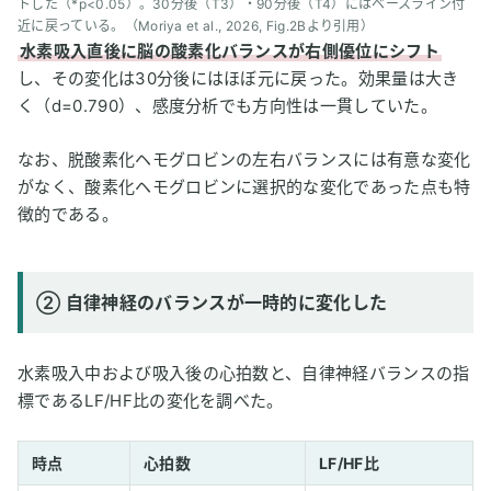
トした（*p<0.05）。30分後（T3）・90分後（T4）にはベースライン付
近に戻っている。（Moriya et al., 2026, Fig.2Bより引用）
水素吸入直後に脳の酸素化バランスが右側優位にシフト
し、その変化は30分後にはほぼ元に戻った。効果量は大き
く（d=0.790）、感度分析でも方向性は一貫していた。
なお、脱酸素化ヘモグロビンの左右バランスには有意な変化
がなく、酸素化ヘモグロビンに選択的な変化であった点も特
徴的である。
② 自律神経のバランスが一時的に変化した
水素吸入中および吸入後の心拍数と、自律神経バランスの指
標であるLF/HF比の変化を調べた。
時点
心拍数
LF/HF比