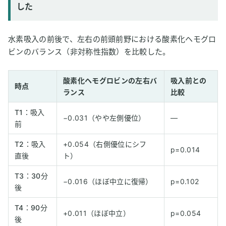
した
水素吸入の前後で、左右の前頭前野における酸素化ヘモグロ
ビンのバランス（非対称性指数）を比較した。
酸素化ヘモグロビンの左右バ
吸入前との
時点
ランス
比較
T1：吸入
−0.031（やや左側優位）
―
前
T2：吸入
+0.054（右側優位にシフ
p=0.014
直後
ト）
T3：30分
−0.016（ほぼ中立に復帰）
p=0.102
後
T4：90分
+0.011（ほぼ中立）
p=0.054
後