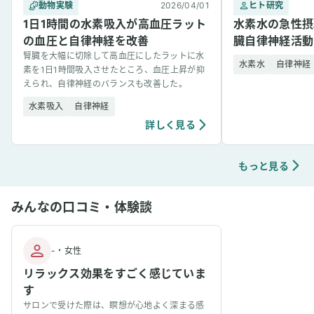
動物実験
2026/04/01
ヒト研究
1日1時間の水素吸入が高血圧ラット
水素水の急性摂
の血圧と自律神経を改善
臓自律神経活動
腎臓を大幅に切除して高血圧にしたラットに水
水素水
自律神経
素を1日1時間吸入させたところ、血圧上昇が抑
えられ、自律神経のバランスも改善した。
水素吸入
自律神経
詳しく見る
もっと見る
みんなの口コミ・体験談
-
・
女性
リラックス効果をすごく感じていま
す
サロンで受けた際は、瞑想が心地よく深まる感