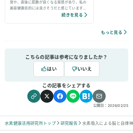
覚や、直後に肌艶が良くなる実感があり、私の
美容健康目的には良さそうだと感じています。
個人の感想ではありますが、吸入中は、脳波が
続きを見る
アルファ波やシータ波になりやすく、深くリラ
ックスできるように感じていて、ニキビなどの
肌荒れや傷もきれいに治りやすく感じていま
もっと見る
す。
こちらの記事は参考になりましたか？
はい
いいえ
この記事をシェアする
公開日：
2026/02/25
水素健康活用研究所トップ
研究報告
水素吸入による脳と自律