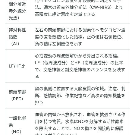
化ヘモグロビン濃度を非侵襲的に測定する手
間分解近
法。通常の近赤外線分光法（CW-NIRS）より
赤外線分
高精度に絶対濃度を定量できる
光法）
非対称性
左右の前頭前野における酸素化ヘモグロビン濃
指数
度の差を数値化した指標。正の値は右側優位、
（AI）
負の値は左側優位を示す
心拍変動の周波数解析から算出される指標。
LF（低周波成分）とHF（高周波成分）の比率
LF/HF比
で、交感神経と副交感神経のバランスを反映す
る
額の裏側に位置する大脳皮質の領域。注意、判
前頭前野
断、感情調節、作業記憶など高次の認知機能を
（PFC）
担う
血管の内壁から放出され、血管を拡張させる作
一酸化窒
用を持つ物質。水素はNOを分解する活性酸素
素
を除去することで、NOの働きを間接的に保護
（NO）