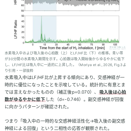
水素吸入中および吸入後の心拍数（上）とLF/HF比（下）の推移。青い帯
が30分間の水素吸入期間を示す。心拍数は吸入開始後からゆるやかに低下
し、LF/HF比は吸入中に一過的に上昇した。（Moriya et al., 2026, Fig.3よ
り引用・一部抜粋
水素吸入中はLF/HF比が上昇する傾向にあり、交感神経が一
時的に優位になったことを示唆している。統計的に有意とま
では言えなかったものの（補正後p=0.070）、
吸入後は心拍
数がゆるやかに低下
した（d=-0.746）。副交感神経が回復
に向かうパターンが確認された。
つまり「吸入中の一時的な交感神経活性化→吸入後の副交感
神経による回復」という二相性の応答が観察された。