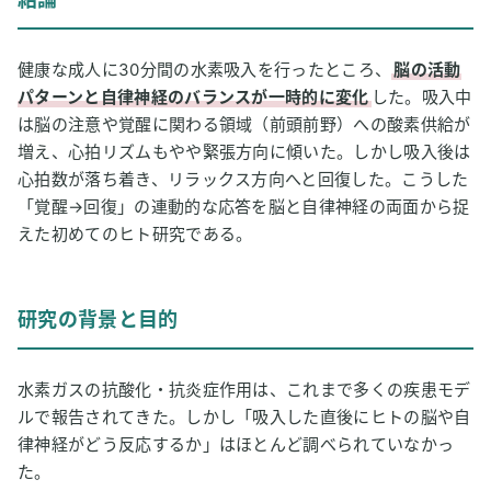
3
研究方法
4
健康な成人に30分間の水素吸入を行ったところ、
研究の主な結果
脳の活動
パターンと自律神経のバランスが一時的に変化
した。吸入中
5
考察と今後の課題
は脳の注意や覚醒に関わる領域（前頭前野）への酸素供給が
増え、心拍リズムもやや緊張方向に傾いた。しかし吸入後は
6
水素健康活用研究所編集部の感想
心拍数が落ち着き、リラックス方向へと回復した。こうした
7
用語解説
「覚醒→回復」の連動的な応答を脳と自律神経の両面から捉
えた初めてのヒト研究である。
8
論文情報
研究の背景と目的
水素ガスの抗酸化・抗炎症作用は、これまで多くの疾患モデ
ルで報告されてきた。しかし「吸入した直後にヒトの脳や自
律神経がどう反応するか」はほとんど調べられていなかっ
た。