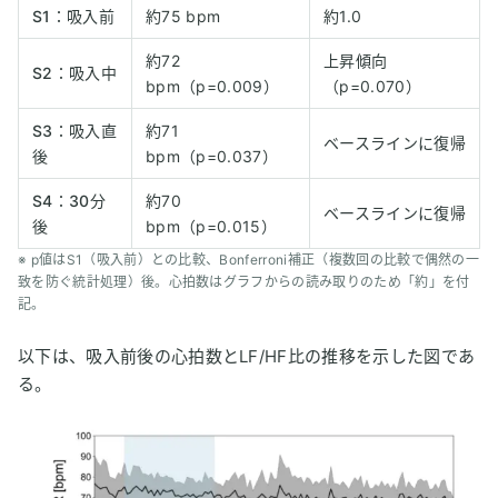
S1：吸入前
約75 bpm
約1.0
約72
上昇傾向
S2：吸入中
bpm（p=0.009）
（p=0.070）
S3：吸入直
約71
ベースラインに復帰
後
bpm（p=0.037）
S4：30分
約70
ベースラインに復帰
後
bpm（p=0.015）
※ p値はS1（吸入前）との比較、Bonferroni補正（複数回の比較で偶然の一
致を防ぐ統計処理）後。心拍数はグラフからの読み取りのため「約」を付
記。
以下は、吸入前後の心拍数とLF/HF比の推移を示した図であ
る。