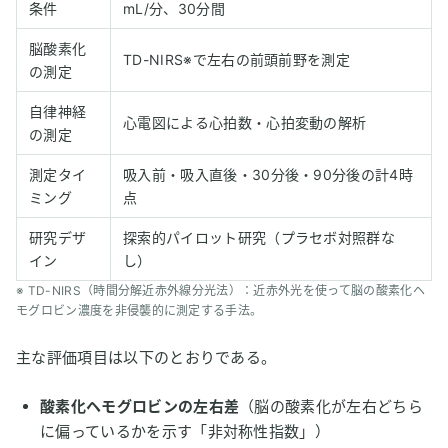
条件
mL/分、30分間
脳酸素化
TD-NIRS※で左右の前頭前野を測定
の測定
自律神経
心電図による心拍数・心拍変動の解析
の測定
測定タイ
吸入前・吸入直後・30分後・90分後の計4時
ミング
点
研究デザ
探索的パイロット研究（プラセボ対照群な
イン
し）
※ TD-NIRS（時間分解近赤外線分光法）：近赤外光を使って脳の酸素化ヘ
モグロビン濃度を非侵襲的に測定する手法。
主な評価項目は以下のとおりである。
酸素化ヘモグロビンの左右差
（脳の酸素化が左右どちら
に偏っているかを示す「非対称性指数」）