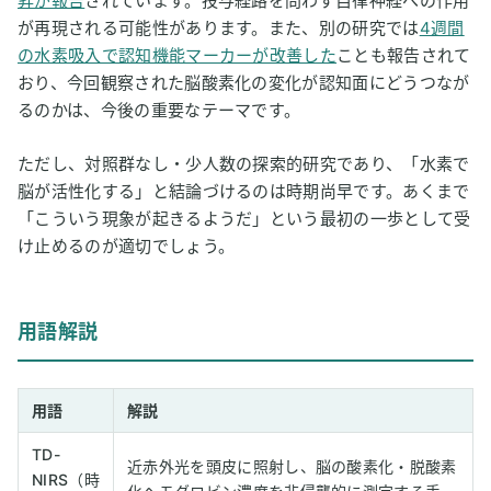
昇が報告
されています。投与経路を問わず自律神経への作用
が再現される可能性があります。また、別の研究では
4週間
の水素吸入で認知機能マーカーが改善した
ことも報告されて
おり、今回観察された脳酸素化の変化が認知面にどうつなが
るのかは、今後の重要なテーマです。
ただし、対照群なし・少人数の探索的研究であり、「水素で
脳が活性化する」と結論づけるのは時期尚早です。あくまで
「こういう現象が起きるようだ」という最初の一歩として受
け止めるのが適切でしょう。
用語解説
用語
解説
TD-
近赤外光を頭皮に照射し、脳の酸素化・脱酸素
NIRS（時