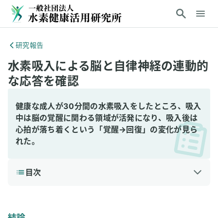
研究報告
水素吸入による脳と自律神経の連動的
な応答を確認
健康な成人が30分間の水素吸入をしたところ、吸入
中は脳の覚醒に関わる領域が活発になり、吸入後は
心拍が落ち着くという「覚醒→回復」の変化が見ら
れた。
目次
1
結論
2
研究の背景と目的
結論