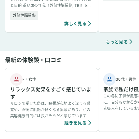
と目的 重い頭の怪我（外傷性脳損傷, TBI）を負
うと、脳だけでなく肺にも深刻なダメージ（急
外傷性脳損傷
性肺損傷）が及 [&hellip;]
詳しく見る
もっと見る
最新の体験談・口コミ
-
・
女性
30代
・
男性
リラックス効果をすごく感じていま
家族で私だけ風
す
この冬に子供が風邪
に。自分もかかるか
サロンで受けた際は、瞑想が心地よく深まる感
素吸入をしているお
覚や、直後に肌艶が良くなる実感があり、私の
事看病できました。
美容健康目的には良さそうだと感じています。
ています。笑
個人の感想ではありますが、吸入中は、脳波が
続きを見る
アルファ波やシータ波になりやすく、深くリラ
ックスできるように感じていて、ニキビなどの