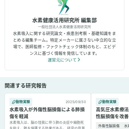
水素健康活用研究所 編集部
一般社団法人水素健康活用研究所
水素吸入に関する研究論文・疾患別考察・基礎知識をま
とめる編集チーム。特定メーカーに属さない中立的な立
場で、医師監修・ファクトチェック体制のもと、エビデ
ンスに基づく情報を発信しています。
運営元について
関連する研究報告
動物実験
2025/09/30
動物実験
水素吸入が外傷性脳損傷による肺損
高気圧水素療法
傷を軽減
性脳損傷を改善
水素吸入は、脳の怪我に伴う肺の炎症や細胞死
外傷性脳損傷
水
を抑え、肺を保護する効果がある。 研究の背景