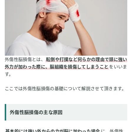
外傷性脳損傷の症状改善の可能性
外傷性脳損傷の予防の可能性
3
【私はこう考える】水素吸入と外傷性脳損傷
外傷性脳損傷とは、
転倒や打撲など何らかの理由で頭に強い
外力が加わった際に、脳組織を損傷してしまうこと
をいいま
す。
ここでは外傷性脳損傷の基礎について解説させて頂きます。
外傷性脳損傷の主な原因
基本的には強い外からの力が脳に加わった場合
に、外傷性