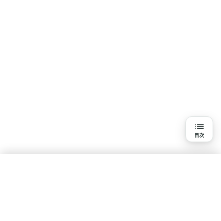
目次
目次
外傷性脳損傷とは？
外傷性脳損傷の主な原因