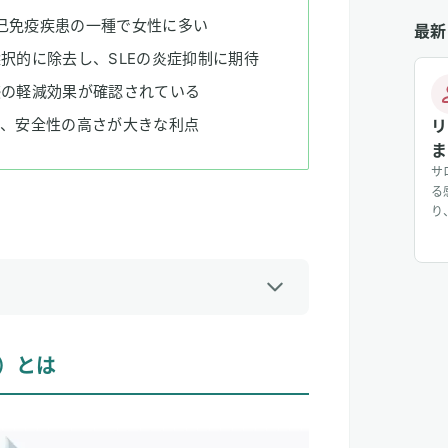
自己免疫疾患の一種で女性に多い
最新
択的に除去し、SLEの炎症抑制に期待
感の軽減効果が確認されている
て、安全性の高さが大きな利点
リ
ま
サ
る
り
じ
入
り
じ
に
は
）とは