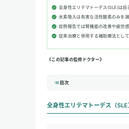
全身性エリテマトーデス(SLE)は
水素吸入は有害な活性酸素のみを選
症例報告では腎機能の改善や疲労
従来治療と併用する補助療法とし
《この記事の監修ドクター》
目次
1
全身性エリテマトーデス（SLE）と
全身性エリテマトーデス（SLE
SLEの主な原因
SLEの主な症状
SLEの治療法