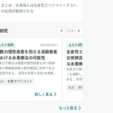
まとめ：水素吸入は全身性エリテマトーデスへ
の応用が期待される
研究
1
/
2
ヒト研究
2025/03/17
ヒト研究
2
数の慢性疾患を抱える高齢患者
全身性エリテマトーデス（
おける水素療法の可能性
合併肺高血圧症（PAH）
素分子療法は複数の慢性疾患を持つ高齢
る水素療法の症例報告
者の腎機能改善と疲労軽減に有効である
水素分子療法はSLE-PAH患者の
能性がある。 研究の背景と目的 水素療法
ーを調節し、臨床症状を改善する
抗酸化作用と抗炎症作用を持つ新たな治
ある。 研究の背景と目的 全身性
LE
水素サプリメント
法として、慢性腎疾患（CKD）やパ
ーデス（SLE）に合併する肺高血
SLE
水素サプリメント
ellip;]
（PAH）は、右心不全や呼吸困難 [&h
詳しく見る
詳し
もっと見る