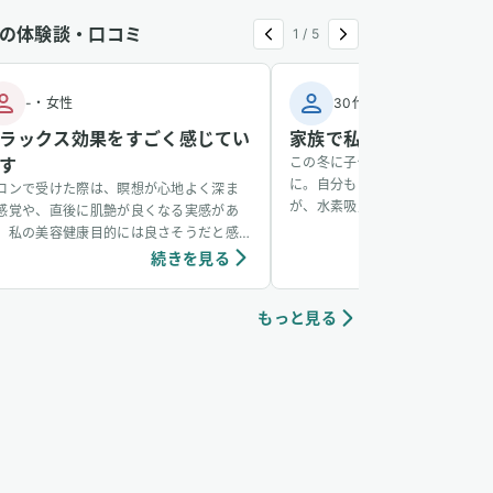
の体験談・口コミ
1
/
5
-
・
女性
30代
・
男性
ラックス効果をすごく感じてい
家族で私だけ風邪をひか
す
この冬に子供が風邪をひき、その
に。自分もかかるかなと思ってい
ロンで受けた際は、瞑想が心地よく深ま
が、水素吸入をしているおかげか
感覚や、直後に肌艶が良くなる実感があ
からず、無事看病できました。そ
、私の美容健康目的には良さそうだと感
も水素吸入しています。笑
ています。個人の感想ではありますが、吸
続きを見る
続き
中は、脳波がアルファ波やシータ波にな
やすく、深くリラックスできるように感
もっと見る
ていて、ニキビなどの肌荒れや傷もきれい
治りやすく感じています。