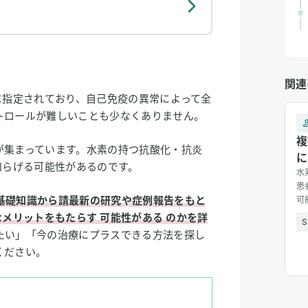
関連
に指定されており、自己免疫の異常によって全
トロールが難しいことも少なくありません。
複
が集まっています。水素の持つ抗酸化・抗炎
に
和らげる可能性があるのです。
水
患
基礎知識から請最新の研究や症例報告をもと
可
は
なメリットをもたらす
可能性がある
のかを詳
S
療
たい」「今の治療にプラスできる方法を探し
[&h
ください。