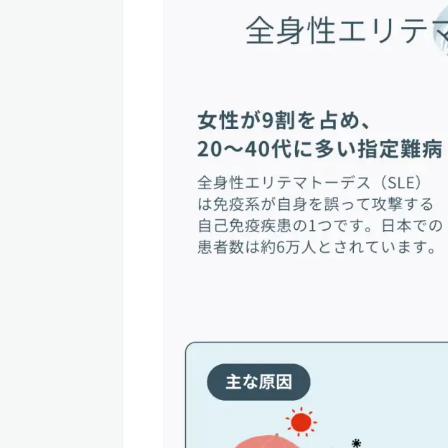
2
全身性エリテマトーデスに対する水
酸化ストレスの軽減による症状の改善
免疫バランスの調整と炎症の抑制
腎機能の改善効果で合併症を抑制
疲労感を改善し患者の生活の質を向上
3
まとめ：水素吸入は全身性エリテマ