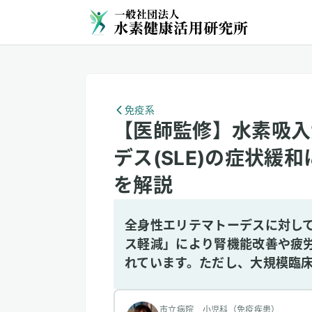
免疫系
【医師監修】水素吸入
デス(SLE)の症状緩
を解説
全身性エリテマトーデスに対し
ス軽減」により腎機能改善や疲
れています。ただし、大規模臨
市立病院 小児科（免疫疾患）