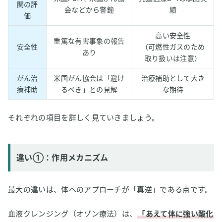
関の評
会などから警鐘
績
価
高い安全性
重篤な有害事象の報告
安全性
（可燃性ガスのため
あり
取り扱いは注意）
がん治
米国がん協会は「避け
治療補助として大き
療補助
るべき」との見解
な期待
それぞれの項目を詳しく見ていきましょう。
違い①：作用メカニズム
最大の違いは、体へのアプローチが「真逆」である点です。
血液クレンジング（オゾン療法）は、
「あえて体に強い酸化