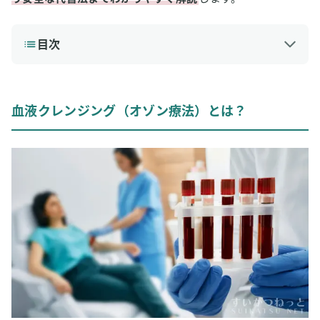
目次
1
血液クレンジング（オゾン療法）とは？
血液クレンジングの流れ
血液クレンジング（オゾン療法）とは？
なぜオゾンを使うのか？施術の仕組み
2
血液クレンジングの「副作用」と「危険性」
だるさなどの「軽い副作用」について
公的機関・医学論文が警告する「重篤なリスク」
査読論文で報告された「死亡」「脳梗塞」の事例
3
血液クレンジングの「効果」を科学的根拠から検証
「疲労回復」効果
「アンチエイジング」効果
「免疫力UP」効果