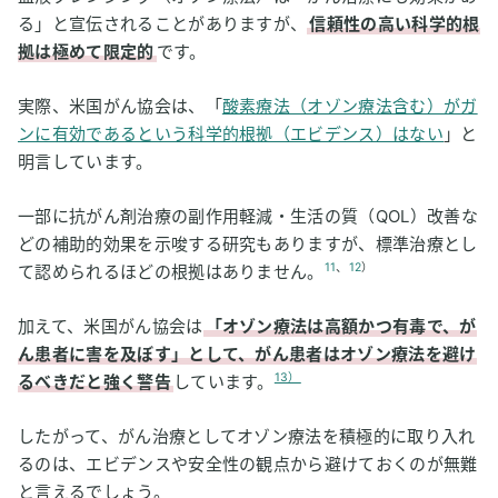
る」と宣伝されることがありますが、
信頼性の高い科学的根
拠は極めて限定的
です。
実際、米国がん協会は、「
酸素療法（オゾン療法含む）がガ
ンに有効であるという科学的根拠（エビデンス）はない
」と
明言しています。
一部に抗がん剤治療の副作用軽減・生活の質（QOL）改善な
どの補助的効果を示唆する研究もありますが、標準治療とし
11
、
12
）
て認められるほどの根拠はありません。
加えて、米国がん協会は
「オゾン療法は高額かつ有毒で、が
ん患者に害を及ぼす」として、がん患者はオゾン療法を避け
13）
るべきだと強く警告
しています。
したがって、がん治療としてオゾン療法を積極的に取り入れ
るのは、エビデンスや安全性の観点から避けておくのが無難
と言えるでしょう。