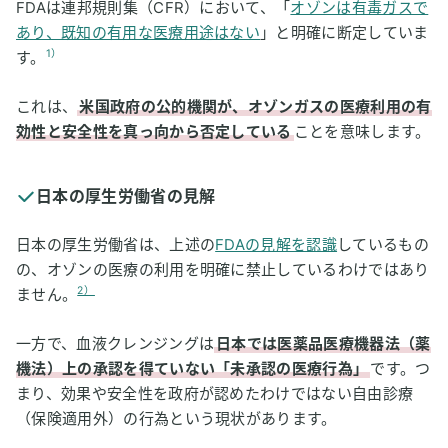
FDAは連邦規則集（CFR）において、「
オゾンは有毒ガスで
あり、既知の有用な医療用途はない
」と明確に断定していま
1）
す。
これは、
米国政府の公的機関が、オゾンガスの医療利用の有
効性と安全性を真っ向から否定している
ことを意味します。
日本の厚生労働省の見解
日本の厚生労働省は、上述の
FDAの見解を認識
しているもの
の、オゾンの医療の利用を明確に禁止しているわけではあり
2）
ません。
一方で、血液クレンジングは
日本では医薬品医療機器法（薬
機法）上の承認を得ていない「未承認の医療行為」
です。つ
まり、効果や安全性を政府が認めたわけではない自由診療
（保険適用外）の行為という現状があります。