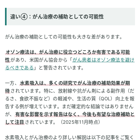
違い④：がん治療の補助としての可能性
がん治療の補助としての可能性も大きな差があります。
オゾン療法は、がん治療に役立つどころか有害である可能
性
があり、米国がん協会から「
がん患者はオゾン療法を避け
るべきである
」と警告されています。
一方、
水素吸入は、多くの研究でがん治療の補助効果が期
待
されています。特に、放射線や抗がん剤による副作用（だ
るさ、食欲不振など）の軽減や、生活の質（QOL）向上を報
告する例が増えています。まだ確定的な結論ではありません
が、
有害な影響を示す報告はなく、今後も有望な治療補助と
して注目
されています。（2025年11月時点）
水素吸入とがん治療のより詳しい解説は以下の記事をご覧く