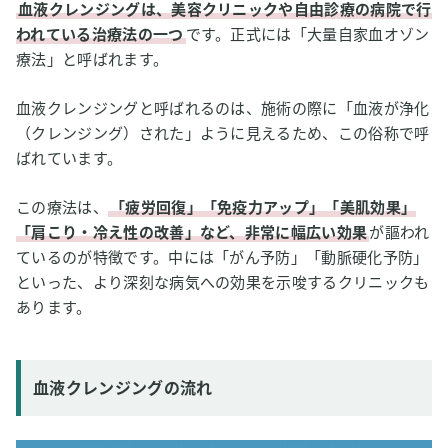
血液クレンジングは、美容クリニックや自由診療の病院で行
信頼性の高い研究が示す「効果の限界」
われている治療法の一つ
です。正式には「大量自家血オゾン
4
療法」と呼ばれます。
血液クレンジングは「がん治療」に使えるのか
5
血液クレンジングの代替案？安全な「水素吸入」との比
血液クレンジングと呼ばれるのは、施術の際に「血液が浄化
較
（クレンジング）された」ように見えるため、この俗称で呼
ばれています。
違い①：作用メカニズム
違い②：公的機関の評価
この療法は、
「疲労回復」「免疫力アップ」「美肌効果」
違い③：安全性
「肩こり・冷え性の改善」など、非常に幅広い効果
が謳われ
違い④：がん治療の補助としての可能性
ているのが特徴です。中には「がん予防」「動脈硬化予防」
といった、より深刻な病気への効果を示唆するクリニックも
6
血液クレンジング（オゾン療法）に関するよくある質問
あります。
Q1. 血液クレンジングの1回あたりの料金・費用相場は？
Q2. 血液クレンジングの推奨される頻度や回数は？
血液クレンジングの流れ
Q3. なぜ多くの芸能人や著名人が受けているのですか？
Q4. 施術は痛いですか？時間はどのくらいかかりますか？