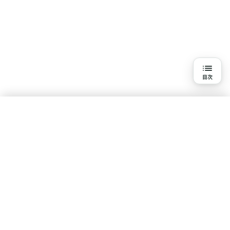
目次
目次
3分で読める詳細解説
結論
水素吸入を知る
研究の背景と目的
基本知識
疾患・悩みで探す
体験談・口コミ
研究報告一覧
研究方法
ポリシー
研究結果
コンテンツ制作・運営ポリシー
利用規約
プライバシーポリシー
論文情報