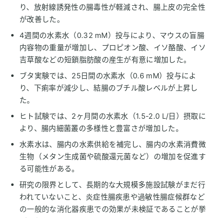
り、放射線誘発性の腸毒性が軽減され、腸上皮の完全性
が改善した。
4週間の水素水（0.32 mM）投与により、マウスの盲腸
内容物の重量が増加し、プロピオン酸、イソ酪酸、イソ
吉草酸などの短鎖脂肪酸の産生が有意に増加した。
ブタ実験では、25日間の水素水（0.6 mM）投与によ
り、下痢率が減少し、結腸のブチル酸レベルが上昇し
た。
ヒト試験では、2ヶ月間の水素水（1.5-2.0 L/日）摂取に
より、腸内細菌叢の多様性と豊富さが増加した。
水素水は、腸内の水素供給を補完し、腸内の水素消費微
生物（メタン生成菌や硫酸還元菌など）の増加を促進す
る可能性がある。
研究の限界として、長期的な大規模多施設試験がまだ行
われていないこと、炎症性腸疾患や過敏性腸症候群など
の一般的な消化器疾患での効果が未検証であることが挙