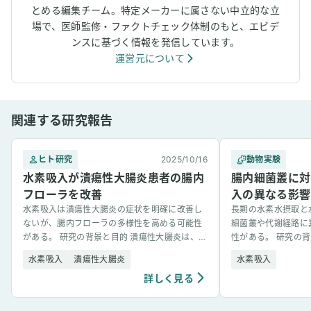
とめる編集チーム。特定メーカーに属さない中立的な立
場で、医師監修・ファクトチェック体制のもと、エビデ
ンスに基づく情報を発信しています。
運営元について
関連する研究報告
ヒト研究
2025/10/16
動物実験
水素吸入が潰瘍性大腸炎患者の腸内
腸内細菌叢に対
フローラを改善
入の異なる影響
水素吸入は潰瘍性大腸炎の症状を明確に改善し
長期の水素水摂取と
ないが、腸内フローラの多様性を高める可能性
細菌叢や代謝経路に
がある。 研究の背景と目的 潰瘍性大腸炎は、腸
性がある。 研究の
内細菌のバランスが乱れること（ディスバイオ
素介入がさまざまな
水素吸入
潰瘍性大腸炎
水素吸入
ーシス）が一因と考え [&hellip;]
害や炎症、代謝異常な [&
詳しく見る