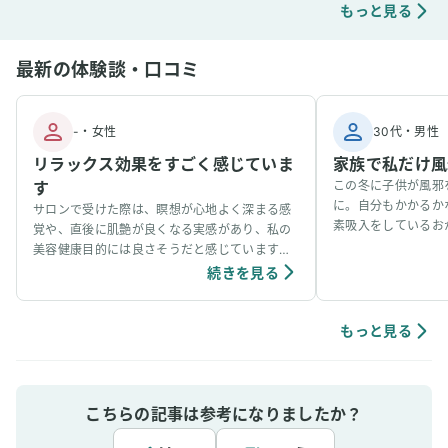
もっと見る
最新の体験談・口コミ
-
・
女性
30代
・
男性
リラックス効果をすごく感じていま
家族で私だけ風
す
この冬に子供が風邪
に。自分もかかるか
サロンで受けた際は、瞑想が心地よく深まる感
素吸入をしているお
覚や、直後に肌艶が良くなる実感があり、私の
事看病できました。
美容健康目的には良さそうだと感じています。
ています。笑
個人の感想ではありますが、吸入中は、脳波が
続きを見る
アルファ波やシータ波になりやすく、深くリラ
ックスできるように感じていて、ニキビなどの
肌荒れや傷もきれいに治りやすく感じていま
もっと見る
す。
こちらの記事は参考になりましたか？