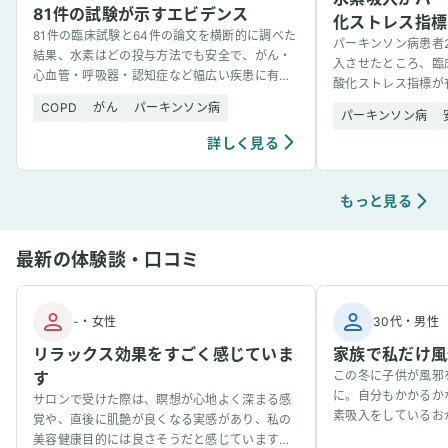
81件の試験が示すエビデンス
化ストレス指標
81件の臨床試験と64件の論文を横断的に調べた
パーキンソン病患者
結果、水素はどの投与方法でも安全で、がん・
入させたところ、臨
心血管・呼吸器・認知症など幅広い疾患に有望
酸化ストレス指標が
な結果を示した。
効果の可能性が示唆
COPD
がん
パーキンソン病
パーキンソン病
詳しく見る
もっと見る
最新の体験談・口コミ
-
・
女性
30代
・
男性
リラックス効果をすごく感じていま
家族で私だけ風
す
この冬に子供が風邪
に。自分もかかるか
サロンで受けた際は、瞑想が心地よく深まる感
素吸入をしているお
覚や、直後に肌艶が良くなる実感があり、私の
事看病できました。
美容健康目的には良さそうだと感じています。