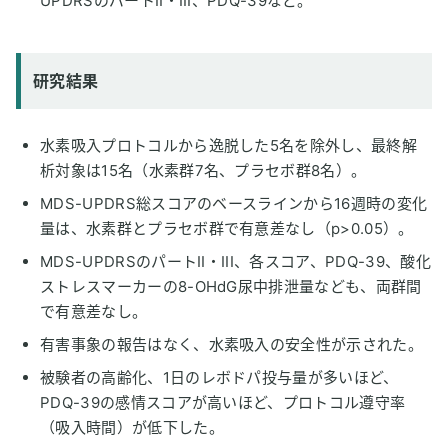
UPDRSのパートII・III、PDQ-39など。
研究結果
水素吸入プロトコルから逸脱した5名を除外し、最終解
析対象は15名（水素群7名、プラセボ群8名）。
MDS-UPDRS総スコアのベースラインから16週時の変化
量は、水素群とプラセボ群で有意差なし（p>0.05）。
MDS-UPDRSのパートII・III、各スコア、PDQ-39、酸化
ストレスマーカーの8-OHdG尿中排泄量なども、両群間
で有意差なし。
有害事象の報告はなく、水素吸入の安全性が示された。
被験者の高齢化、1日のレボドパ投与量が多いほど、
PDQ-39の感情スコアが高いほど、プロトコル遵守率
（吸入時間）が低下した。