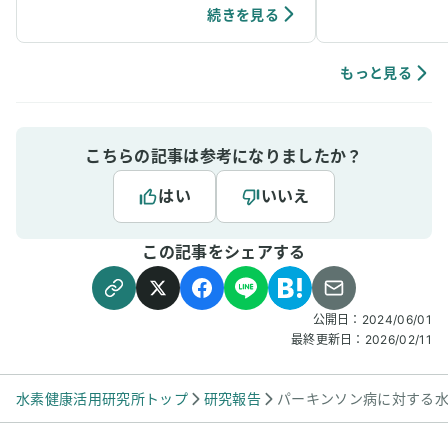
ています。笑
個人の感想ではありますが、吸入中は、脳波が
続きを見る
アルファ波やシータ波になりやすく、深くリラ
ックスできるように感じていて、ニキビなどの
肌荒れや傷もきれいに治りやすく感じていま
もっと見る
す。
こちらの記事は参考になりましたか？
はい
いいえ
この記事をシェアする
公開日：
2024/06/01
最終更新日：
2026/02/11
水素健康活用研究所トップ
研究報告
パーキンソン病に対する