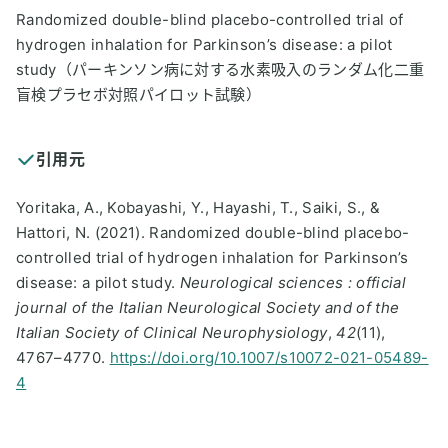
Randomized double-blind placebo-controlled trial of
hydrogen inhalation for Parkinson’s disease: a pilot
study（パーキンソン病に対する水素吸入のランダム化二重
盲検プラセボ対照パイロット試験）
引用元
Yoritaka, A., Kobayashi, Y., Hayashi, T., Saiki, S., &
Hattori, N. (2021). Randomized double-blind placebo-
controlled trial of hydrogen inhalation for Parkinson’s
disease: a pilot study.
Neurological sciences : official
journal of the Italian Neurological Society and of the
Italian Society of Clinical Neurophysiology
,
42
(11),
4767–4770.
https://doi.org/10.1007/s10072-021-05489-
4