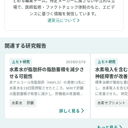
とめる編集チーム。特定メーカーに属さない中立的な立
場で、医師監修・ファクトチェック体制のもと、エビデ
ンスに基づく情報を発信しています。
運営元について
関連する研究報告
ヒト研究
2026/02/19
ヒト研究
水素水が脂肪肝の脂肪蓄積を減少さ
水素吸入を含む
せる可能性
神経障害が改善
非アルコール性脂肪肝（NAFLD）の患者12名に
標準治療が無効な重
水素水を28日間摂取させたところ、MRIで肝臓
し、水素吸入を含む
の脂肪蓄積が有意に減少し、肝機能の改善傾向
に改善させた。 研
も示された。
神経障害（DPN）
水素水
肝臓
水素サプリメント
症であり、痛みを伴い [&
詳しく見る
もっと見る