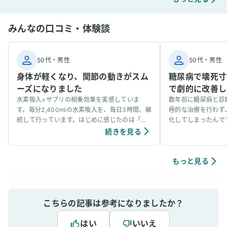
みんなの口コミ・体験談
50代
・
男性
50代
・
男性
身体が軽くなり、関節の動きがスム
糖尿病で壊死寸
ーズになりました
で劇的に改善し
水素吸入×サプリの相乗効果を実感していま
数年前に糖尿病と診
す。毎分2,400mlの水素吸入を、毎日3時間、継
極的な治療を行わず
続して行っています。はじめに感じたのは「身
化してしまったんで
体の軽さ」と「関節のスムーズな動き」でし
開始してからわずか
続きを見る
た。長年、少し引っかかるような違和感があっ
劇的に改善されまし
た指や首の関節が、しなやかに動くようになっ
流が良くなったと感
たのです。さらに驚いたのは、痛みやかゆみが
改善のおかげか、以
もっと見る
早い段階で軽減されたこと。「炎症が引いてい
も軽減されました。
く」という体感を、明確に感じました。私は糖
尿病の体質改善にも取り組んでおり、AGEs（終
末糖化産物）の排出を目的にカルノシンとNMN
こちらの記事は参考になりましたか？
のサプリメントを併用しています。すると、定
期的に測定していた血糖値とヘモグロビンA1c
はい
いいえ