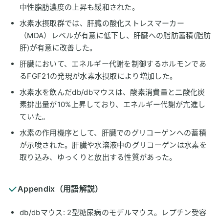
中性脂肪濃度の上昇も緩和された。
水素水摂取群では、肝臓の酸化ストレスマーカー
（MDA）レベルが有意に低下し、肝臓への脂肪蓄積(脂肪
肝)が有意に改善した。
肝臓において、エネルギー代謝を制御するホルモンであ
るFGF21の発現が水素水摂取により増加した。
水素水を飲んだdb/dbマウスは、酸素消費量と二酸化炭
素排出量が10%上昇しており、エネルギー代謝が亢進し
ていた。
水素の作用機序として、肝臓でのグリコーゲンへの蓄積
が示唆された。肝臓や水溶液中のグリコーゲンは水素を
取り込み、ゆっくりと放出する性質があった。
Appendix（用語解説）
db/dbマウス: 2型糖尿病のモデルマウス。レプチン受容