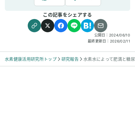
が正常値に戻りました。これは、水素の抗酸
化・抗糖化作用がサポートしてくれていると確
この記事をシェアする
信しています。おまけのような変化かもしれま
せんが、髪の毛のハリや濃さも、明らかに変わ
りはじめました。年齢とともにあきらめていた
部分にも、可能性を感じています。水素吸入
公開日：
2024/06/10
は、単なる“リラックス”では終わらない。体の
最終更新日：
2026/02/11
中から修復と再起動が始まる、まさに“細胞ケ
ア”の時間だと実感しています。
水素健康活用研究所トップ
研究報告
水素水によって肥満と糖