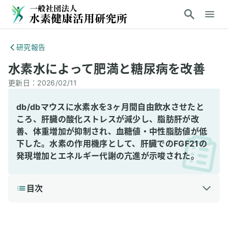
研究報告
水素水によって肥満と糖尿病を改善
更新日：
2026/02/11
db/dbマウスに水素水を3ヶ月間自由飲水させたと
ころ、肝臓の酸化ストレスが減少し、脂肪肝が改
善、体重増加が抑制され、血糖値・中性脂肪値が低
下した。水素の作用機序として、肝臓でのFGF21の
発現増加とエネルギー代謝の亢進が示唆された。
目次
1
3分で読める詳細解説
結論