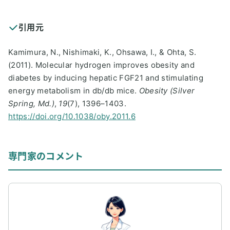
引用元
Kamimura, N., Nishimaki, K., Ohsawa, I., & Ohta, S.
(2011). Molecular hydrogen improves obesity and
diabetes by inducing hepatic FGF21 and stimulating
energy metabolism in db/db mice.
Obesity (Silver
Spring, Md.)
,
19
(7), 1396–1403.
https://doi.org/10.1038/oby.2011.6
専門家のコメント