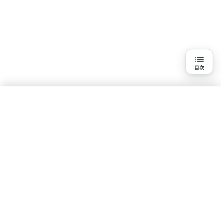
目次
目次
3分で読める詳細解説
結論
水素吸入を知る
研究の背景と目的
基本知識
疾患・悩みで探す
体験談・口コミ
研究報告一覧
研究方法
ポリシー
研究結果
コンテンツ制作・運営ポリシー
利用規約
プライバシーポリシー
論文情報
サイト情報