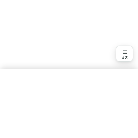
目次
目次
3分で読める詳細解説
結論
水素吸入を知る
研究の背景と目的
基本知識
疾患・悩みで探す
体験談・口コミ
研究報告一覧
研究方法
ポリシー