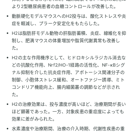
より2型糖尿病患者の血糖コントロールが改善した。
動脈硬化モデルマウスへのH2投与は、酸化ストレスや炎
症を軽減し、プラーク安定化をもたらした。
H2は脂肪肝モデル動物の肝脂肪蓄積、炎症、線維化を抑
制し、肥満マウスの体重増加や脂質代謝異常も改善し
た。
H2の主な作用機序として、ヒドロキシルラジカル消去な
どの抗酸化作用、Nrf2/HO-1経路の活性化、NF-κBシグ
ナル抑制を介した抗炎症作用、アポトーシス関連分子の
制御、小胞体ストレス緩和、オートファジー誘導、ミト
コンドリア機能向上、腸内細菌叢の調節などが示され
た。
H2の治療効果は、投与濃度が高いほど、治療期間が長い
ほど顕著であった。一方、対象疾患の重症度によっても
効果に差がみられた。
水素濃度や治療期間、治療の介入時期、代謝性疾患の重