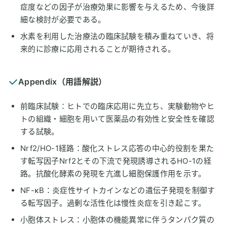
症度などの因子が治療効果に影響を与えるため、今後詳
細な検討が必要である。
水素を利用した治療法の臨床試験を積み重ねていき、将
来的に診療に応用されることが期待される。
Appendix（用語解説）
前臨床試験：ヒトでの臨床応用に先立ち、実験動物やヒ
トの組織・細胞を用いて医薬品の有効性と安全性を確認
する試験。
Nrf2/HO-1経路：酸化ストレス応答の中心的役割を果た
す転写因子Nrf2とその下流で発現誘導されるHO-1の経
路。抗酸化酵素の発現を亢進し細胞保護作用を示す。
NF-κB：炎症性サイトカインなどの遺伝子発現を制御す
る転写因子。過剰な活性化は慢性炎症を引き起こす。
小胞体ストレス：小胞体の機能異常に伴うタンパク質の