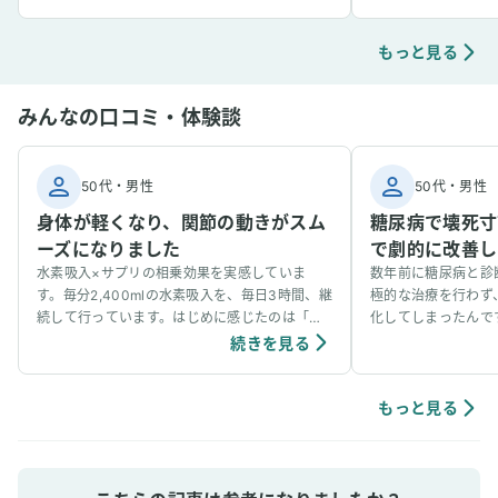
もっと見る
みんなの口コミ・体験談
50代
・
男性
50代
・
男性
身体が軽くなり、関節の動きがスム
糖尿病で壊死寸
ーズになりました
で劇的に改善し
水素吸入×サプリの相乗効果を実感していま
数年前に糖尿病と診
す。毎分2,400mlの水素吸入を、毎日3時間、継
極的な治療を行わず
続して行っています。はじめに感じたのは「身
化してしまったんで
体の軽さ」と「関節のスムーズな動き」でし
開始してからわずか
続きを見る
た。長年、少し引っかかるような違和感があっ
劇的に改善されまし
た指や首の関節が、しなやかに動くようになっ
流が良くなったと感
たのです。さらに驚いたのは、痛みやかゆみが
改善のおかげか、以
もっと見る
早い段階で軽減されたこと。「炎症が引いてい
も軽減されました。
く」という体感を、明確に感じました。私は糖
尿病の体質改善にも取り組んでおり、AGEs（終
末糖化産物）の排出を目的にカルノシンとNMN