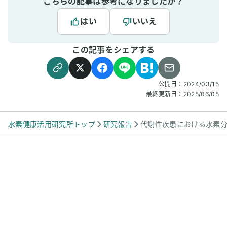
こちらの記事は参考になりましたか？
のサプリメントを併用しています。すると、定
期的に測定していた血糖値とヘモグロビンA1c
はい
いいえ
が正常値に戻りました。これは、水素の抗酸
化・抗糖化作用がサポートしてくれていると確
この記事をシェアする
信しています。おまけのような変化かもしれま
せんが、髪の毛のハリや濃さも、明らかに変わ
りはじめました。年齢とともにあきらめていた
部分にも、可能性を感じています。水素吸入
公開日：
2024/03/15
は、単なる“リラックス”では終わらない。体の
最終更新日：
2025/06/05
中から修復と再起動が始まる、まさに“細胞ケ
ア”の時間だと実感しています。
水素健康活用研究所トップ
研究報告
代謝性疾患における水素