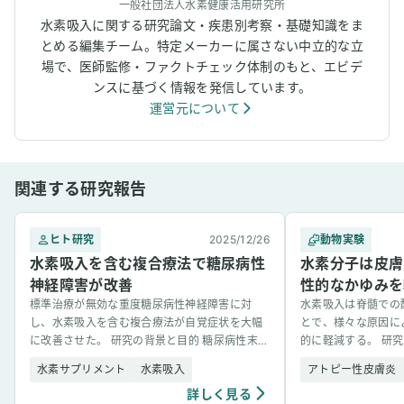
一般社団法人水素健康活用研究所
水素吸入に関する研究論文・疾患別考察・基礎知識をま
とめる編集チーム。特定メーカーに属さない中立的な立
場で、医師監修・ファクトチェック体制のもと、エビデ
ンスに基づく情報を発信しています。
運営元について
関連する研究報告
ヒト研究
2025/12/26
動物実験
水素吸入を含む複合療法で糖尿病性
水素分子は皮膚
神経障害が改善
性的なかゆみを
標準治療が無効な重度糖尿病性神経障害に対
水素吸入は脊髄での
し、水素吸入を含む複合療法が自覚症状を大幅
とで、様々な原因に
に改善させた。 研究の背景と目的 糖尿病性末梢
的に軽減する。 研
神経障害（DPN）は2型糖尿病の一般的な合併
みは人口の8～25.
水素サプリメント
水素吸入
アトピー性皮膚炎
症であり、痛みを伴い [&hellip;]
性皮膚炎、糖尿 [&hell
詳しく見る