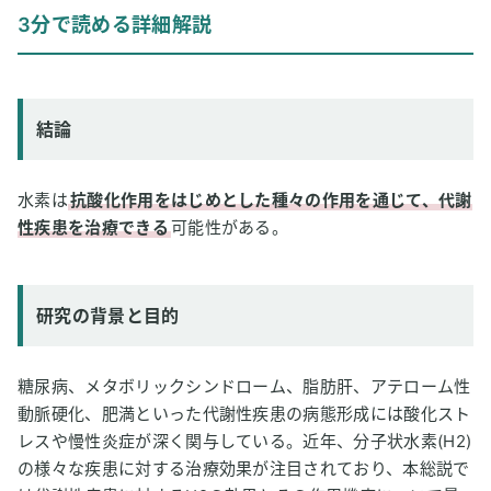
結論
3分で読める詳細解説
研究の背景と目的
研究方法
研究結果
結論
論文情報
2
専門家のコメント
水素は
抗酸化作用をはじめとした種々の作用を通じて、代謝
性疾患を治療できる
可能性がある。
研究の背景と目的
糖尿病、メタボリックシンドローム、脂肪肝、アテローム性
動脈硬化、肥満といった代謝性疾患の病態形成には酸化スト
レスや慢性炎症が深く関与している。近年、分子状水素(H2)
の様々な疾患に対する治療効果が注目されており、本総説で