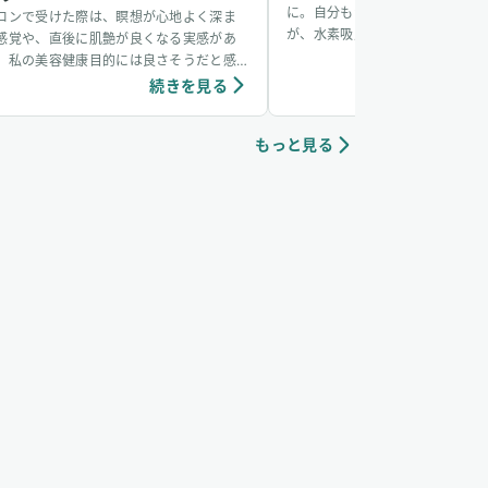
に。自分もかかるかなと思ってい
ロンで受けた際は、瞑想が心地よく深ま
が、水素吸入をしているおかげか
感覚や、直後に肌艶が良くなる実感があ
からず、無事看病できました。そ
、私の美容健康目的には良さそうだと感
も水素吸入しています。笑
ています。個人の感想ではありますが、吸
続きを見る
続き
中は、脳波がアルファ波やシータ波にな
やすく、深くリラックスできるように感
もっと見る
ていて、ニキビなどの肌荒れや傷もきれい
治りやすく感じています。