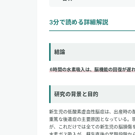
1
3分で読める詳細解説
3分で読める詳細解説
結論
研究の背景と目的
研究方法
研究結果
結論
論文情報
6時間の水素吸入は、脳機能の回復が遅
2
専門家のコメント
研究の背景と目的
新生児の低酸素虚血性脳症は、出産時の
重篤な後遺症の主要原因となっている。
が、これだけでは全ての新生児の脳損傷
水素ガス吸入が、蘇生直後の早期段階か