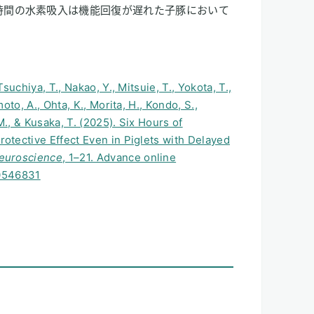
covery（6時間の水素吸入は機能回復が遅れた子豚において
suchiya, T., Nakao, Y., Mitsuie, T., Yokota, T.,
oto, A., Ohta, K., Morita, H., Kondo, S.,
M., & Kusaka, T. (2025). Six Hours of
otective Effect Even in Piglets with Delayed
euroscience
, 1–21. Advance online
00546831