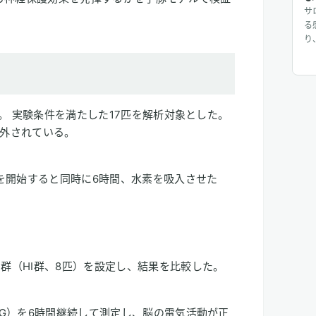
サ
る
り
じ
入
り
じ
に
タ。 実験条件を満たした17匹を解析対象とした。
外されている。
を開始すると同時に6時間、水素を吸入させた
い群（HI群、8匹）を設定し、結果を比較した。
EEG）を6時間継続して測定し、脳の電気活動が正