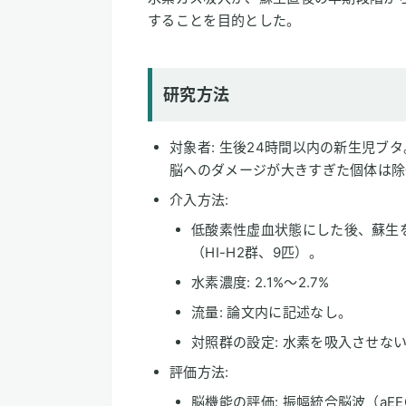
することを目的とした。
研究方法
対象者: 生後24時間以内の新生児ブ
脳へのダメージが大きすぎた個体は除
介入方法:
低酸素性虚血状態にした後、蘇生
（HI-H2群、9匹）。
水素濃度: 2.1%〜2.7%
流量: 論文内に記述なし。
対照群の設定: 水素を吸入させな
評価方法:
脳機能の評価: 振幅統合脳波（a