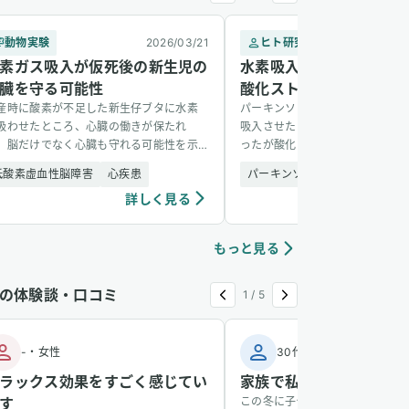
動物実験
2026/03/21
ヒト研究
2
素ガス吸入が仮死後の新生児の
水素吸入がパーキンソン
臓を守る可能性
酸化ストレス指標を変化
産時に酸素が不足した新生仔ブタに水素
パーキンソン病患者20名に水素
吸わせたところ、心臓の働きが保たれ
吸入させたところ、臨床症状に変
。脳だけでなく心臓も守れる可能性を示
ったが酸化ストレス指標が有意に
た動物実験。
ホルミシス効果の可能性が示唆さ
低酸素虚血性脳障害
心疾患
パーキンソン病
安全性
詳しく見る
詳し
もっと見る
の体験談・口コミ
1
/
5
-
・
女性
30代
・
男性
ラックス効果をすごく感じてい
家族で私だけ風邪をひか
す
この冬に子供が風邪をひき、その