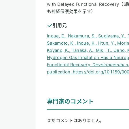
with Delayed Functional Re
も神経保護効果を示す）
引用元
Inoue, E., Nakamura, S., Sugiyama, Y., T
Sakamoto, K., Inoue, K., Htun, Y., Morim
Koyano, K., Tanaka, A., Miki, T., Ueno, 
Hydrogen Gas Inhalation Has a Neuropr
Functional Recovery.
Developmental n
publication. https://doi.org/10.1159/0
専門家のコメント
まだコメントはありません。