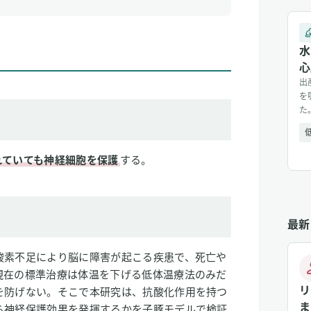
水
心
出
を
た
し
れていても神経細胞を保護
する。
最新
酸素不足により脳に障害が起こる疾患で、死亡や
現在の標準治療は体温を下げる低体温療法のみだ
リ
を防げない。そこで本研究は、抗酸化作用を持つ
ま
ら神経保護効果を発揮するかを子豚モデルで検証