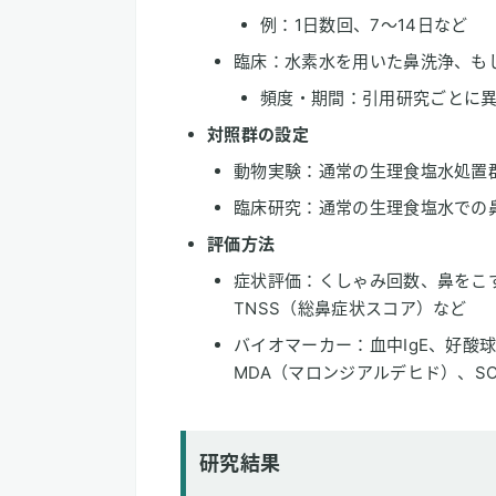
例：1日数回、7～14日など
臨床：水素水を用いた鼻洗浄、も
頻度・期間：引用研究ごとに
対照群の設定
動物実験：通常の生理食塩水処置
臨床研究：通常の生理食塩水での
評価方法
症状評価：くしゃみ回数、鼻をこ
TNSS（総鼻症状スコア）など
バイオマーカー：血中IgE、好酸
MDA（マロンジアルデヒド）、S
研究結果