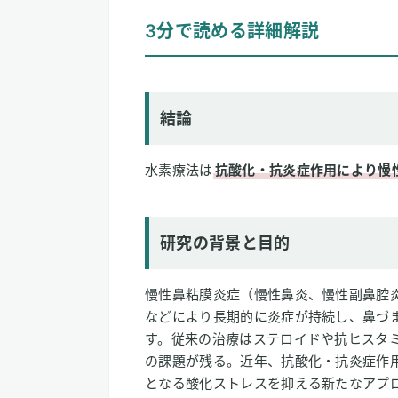
3分で読める詳細解説
結論
研究の背景と目的
研究方法
研究結果
結論
論文情報
水素療法は
抗酸化・抗炎症作用により慢
2
専門家のコメント
研究の背景と目的
慢性鼻粘膜炎症（慢性鼻炎、慢性副鼻腔
などにより長期的に炎症が持続し、鼻づ
す。従来の治療はステロイドや抗ヒスタ
の課題が残る。近年、抗酸化・抗炎症作
となる酸化ストレスを抑える新たなアプ