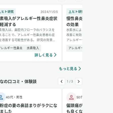
ヒト研究
2024/11/05
ヒト研究
2
素吸入がアレルギー性鼻炎症状
慢性鼻炎に対する水素水
軽減する
の効果
素吸入は、鼻腔内フローラのバランスを
水素水による鼻腔洗浄は、慢性鼻
えることで、アレルギー性鼻炎患者の症
改善に有効である可能性が示され
を改善する可能性がある。 研究の背景と
アレルギー性鼻炎で効果が大きい
的 アレルギー性鼻炎は世界中で有病率が
背景と目的 慢性鼻炎は世界人口の
アレルギー性鼻炎
水素吸入
アレルギー性鼻炎
水素吸入
く、ステロイド点鼻薬や抗ヒスタミン
罹患する一般的な疾患。鼻腔洗浄
詳しく見る
詳し
ellip;]
[&hellip;]
もっと見る
なの口コミ・体験談
1
/
3
40代
・
男性
50代
・
女性
粉症の妻の鼻詰まりがラクにな
偏頭痛がなくなり、花粉
ました
も良くなりました