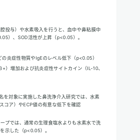
鼻腔投与）や水素吸入を行うと、血中や鼻粘膜中
.05）、SOD活性が上昇（p<0.05）。
-1などの炎症性物質やIgEのレベル低下（p<0.05）
oxp3+）増加および抗炎症性サイトカイン（IL-10、
0名を対象に実施した鼻洗浄介入研究では、水素
状スコア）やECP値の有意な低下を確認
ループでは、通常の生理食塩水よりも水素水で洗
示した（p<0.05）。