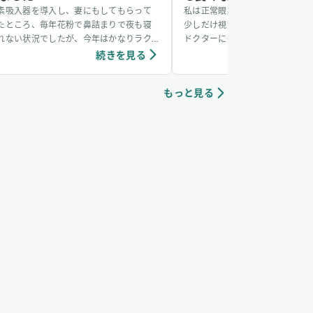
素吸入器を導入し、妻にもしてもらって
私は正常眼圧緑内障を患っており
たところ、毎年花粉で鼻詰まりで夜も寝
少しだけ視野欠損もあり、行きつ
れない状況でしたが、今年はかなりラク
ドクターに勧められて水素吸入を
なったと喜んでいました。水素は炎症を
た。目の効果は正直な所、実感で
続きを見る
続き
めると聞くので、それが効いているのか
ません。視野欠損が解消したりし
？と思っています。これからも続けていこ
けではないので。ただ、そのほか
もっと見る
と思います。
色々と変化を感じています。⚫︎
なりました。頭痛で目が覚め、鎮
放せなかったのに今は必要ありま
粉症、鼻炎がよくなりました。点
放せなかったのに今はほとんど必
せん。⚫︎身体が柔らかくなりま
床に手がべったりつくようになり
ケガの治りが早かったです。全治
怪我(10針)をしたのですが、1ケ
した。⚫︎寒い時期は足先や手先
で、電気毛布が必要でしたが、必
りました。