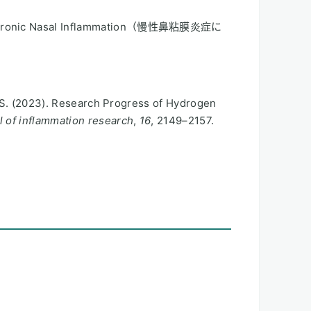
 Chronic Nasal Inflammation（慢性鼻粘膜炎症に
Yu, S. (2023). Research Progress of Hydrogen
l of inflammation research
,
16
, 2149–2157.