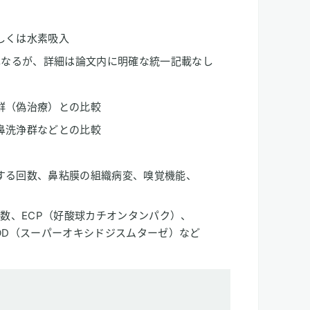
しくは水素吸入
異なるが、詳細は論文内に明確な統一記載なし
群（偽治療）との比較
鼻洗浄群などとの比較
する回数、鼻粘膜の組織病変、嗅覚機能、
球数、ECP（好酸球カチオンタンパク）、
OD（スーパーオキシドジスムターゼ）など