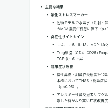
主要な結果
酸化ストレスマーカー
動物モデルで水素水（注射・
のMDA濃度が有意に低下（p<0
炎症性サイトカイン
IL-4、IL-5、IL-13、MCP
Treg細胞（CD4+CD25+F
TGF-β）の上昇
臨床症状改善
慢性鼻炎・副鼻腔炎患者計12
水群においてTNSS（総鼻症
（p<0.05）。
アレルギー性鼻炎患者サブグ
浄した群がより高い症状改善度を