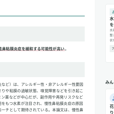
水
を
水
整
状
目
性鼻粘膜炎症を緩和する可能性が高い
。
高
[&h
みん
炎など）は、アレルギー性・非アレルギー性要因
まりや粘膜の過敏状態、嗅覚障害などを引き起こ
ミン薬などが中心だが、副作用や再発リスクなど
用をもつ水素が注目され、慢性鼻粘膜炎症の原因
花
ローチとして期待されている。本論文は、慢性鼻
り