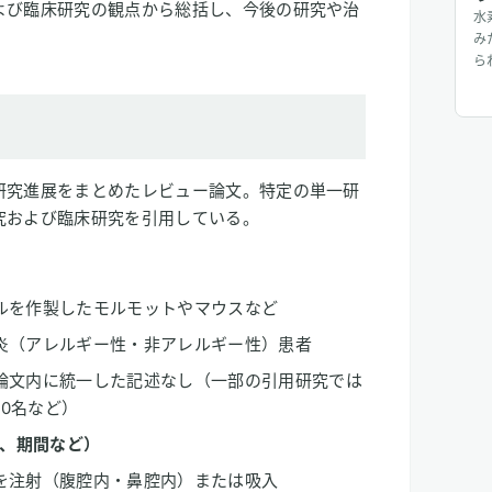
よび臨床研究の観点から総括し、今後の研究や治
水
。
み
ら
に
鎮
な
う
研究進展をまとめたレビュー論文。特定の単一研
究および臨床研究を引用している。
ルを作製したモルモットやマウスなど
炎（アレルギー性・非アレルギー性）患者
論文内に統一した記述なし（一部の引用研究では
20名など）
、期間など）
を注射（腹腔内・鼻腔内）または吸入