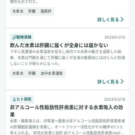
傾向も示された。
水素水
肝臓
脂肪肝
詳しく見る
動物実験
2026/02/16
飲んだ水素は肝臓に届くが全身には届かない
ブタに高濃度の水素溶液を投与し体内での水素の動きを追跡した結
果、水素は門脈を通じて肝臓に届くが全身の動脈血にはほとんど到達
しないことが明らかになった。
水素水
肝臓
血中水素濃度
詳しく見る
ヒト研究
2024/05/18
非アルコール性脂肪性肝疾患に対する水素吸入の効
果
水素・酸素吸入は、中等度〜重度の非アルコール性脂肪性肝疾患患者
の肝臓脂肪蓄積を改善し、オートファジー活性化がその機序の1つと
考えられる。 研究の背景と目的 非アルコール性脂肪性肝疾患(NAFL