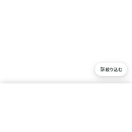
絞り込む
絞り込み
水素療法の種類
水素吸入
水素水
水素風呂
水素サプリ
水素吸入を知る