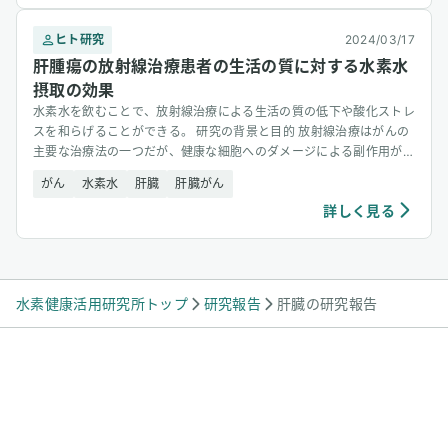
ヒト研究
2024/03/17
肝腫瘍の放射線治療患者の生活の質に対する水素水
摂取の効果
水素水を飲むことで、放射線治療による生活の質の低下や酸化ストレ
スを和らげることができる。 研究の背景と目的 放射線治療はがんの
主要な治療法の一つだが、健康な細胞へのダメージによる副作用があ
り、 [&hellip;]
がん
水素水
肝臓
肝臓がん
詳しく見る
水素健康活用研究所トップ
研究報告
肝臓の研究報告