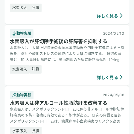
[&hellip;]
水素吸入
肝臓
詳しく見る
動物実験
2024/05/13
水素吸入が肝切除手術後の肝障害を抑制する
水素吸入は、大量肝切除後の虚血再灌流障害や門脈圧亢進による肝障
害を、炎症や酸化ストレスの軽減により大幅に抑制する。 研究の背
景と目的 大量肝切除時には、出血制御のために肝門部遮断（Pringl
[&hellip;]
水素吸入
肝臓
詳しく見る
動物実験
2024/05/08
水素吸入は非アルコール性脂肪肝を改善する
水素吸入は、メタボリックシンドロームに伴う非アルコール性脂肪性
肝疾患の予防・治療に有効である可能性がある。 研究の背景と目的
メタボリックシンドロームは、糖尿病や心血管疾患のリスクを高める
一連 [&hellip;]
水素吸入
肝臓