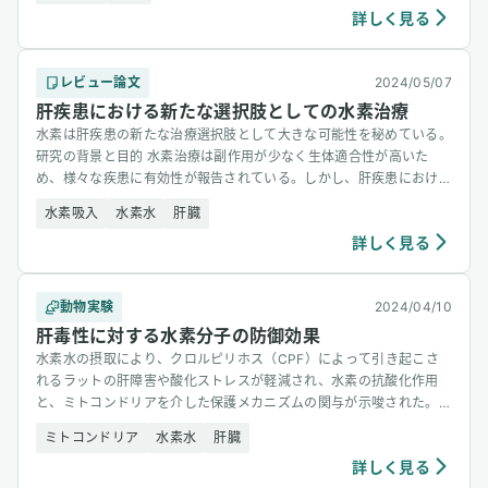
詳しく見る
レビュー論文
2024/05/07
肝疾患における新たな選択肢としての水素治療
水素は肝疾患の新たな治療選択肢として大きな可能性を秘めている。
研究の背景と目的 水素治療は副作用が少なく生体適合性が高いた
め、様々な疾患に有効性が報告されている。しかし、肝疾患における
水素治 [&hellip;]
水素吸入
水素水
肝臓
詳しく見る
動物実験
2024/04/10
肝毒性に対する水素分子の防御効果
水素水の摂取により、クロルピリホス（CPF）によって引き起こさ
れるラットの肝障害や酸化ストレスが軽減され、水素の抗酸化作用
と、ミトコンドリアを介した保護メカニズムの関与が示唆された。
研究の背 [&hellip;]
ミトコンドリア
水素水
肝臓
詳しく見る