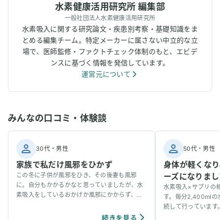
水素健康活用研究所 編集部
一般社団法人水素健康活用研究所
水素吸入に関する研究論文・疾患別考察・基礎知識をま
とめる編集チーム。特定メーカーに属さない中立的な立
場で、医師監修・ファクトチェック体制のもと、エビデ
ンスに基づく情報を発信しています。
運営元について
みんなの口コミ・体験談
30代
・
男性
50代
・
男性
家族で私だけ風邪をひかず
身体が軽くなり
この冬に子供が風邪をひき、その後妻も風邪
ーズになりまし
に。自分もかかるかなと思っていましたが、水
水素吸入×サプリの
素吸入をしているおかげか風邪にかからず、無
す。毎分2,400m
事看病できました。それ以降、妻も水素吸入し
続して行っています
ています。笑
体の軽さ」と「関節
続きを見る