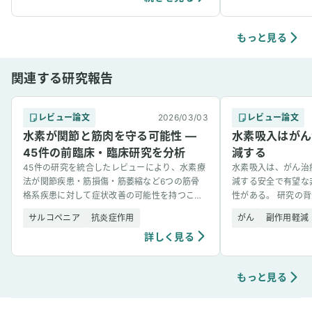
た。長年、少し引っ
た指や首の関節が、
たのです。さらに驚
もっと見る
早い段階で軽減され
く」という体感を、
関連する研究報告
尿病の体質改善にも
末糖化産物）の排出
のサプリメントを併
レビュー論文
2026/03/03
レビュー論文
期的に測定していた
水素が関節と筋肉を守る可能性 ―
が正常値に戻りまし
水素吸入はがん
化・抗糖化作用がサ
45件の前臨床・臨床研究を分析
減する
信しています。おま
45件の研究を統合したレビューにより、水素療
水素吸入は、がん治
せんが、髪の毛のハ
法が関節疾患・筋損傷・筋萎縮など6つの筋骨
減する安全で有望な
りはじめました。年
格系疾患に対して症状改善の可能性を持つこと
性がある。 研究の
部分にも、可能性を
が報告された。
療法薬のシスプラチ
サルコペニア
抗炎症作用
は、単なる“リラッ
がん
副作用軽減
準治療法であるが、副 [&
中から修復と再起動
詳しく見る
ア”の時間だと実感
もっと見る