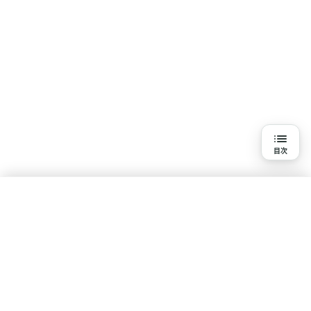
目次
目次
Q1. 水素吸入を始める前の悩みや状態
Q2. 水素吸入を始めたキッカケや感じた変化
水素吸入を知る
Q3. 変化を感じるまでの期間ときっかけ
基本知識
疾患・悩みで探す
体験談・口コミ
研究報告一覧