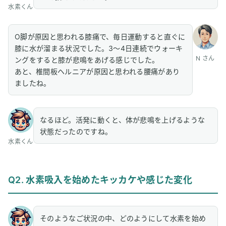
水素くん
6
Q6. 他の治療法と水素吸入の違い
O脚が原因と思われる膝痛で、毎日運動すると直ぐに
7
Q7. 同じお悩みを抱えている方へのアドバイス
膝に水が溜まる状況でした。3〜4日連続でウォーキ
8
まとめ：水素吸入で膝痛・腰痛がなくなり1日中エネル
N さん
ングをすると膝が悲鳴をあげる感じでした。
ギッシュに
あと、椎間板ヘルニアが原因と思われる腰痛があり
ましたね。
なるほど。活発に動くと、体が悲鳴を上げるような
状態だったのですね。
水素くん
Q2. 水素吸入を始めたキッカケや感じた変化
そのようなご状況の中、どのようにして水素を始め