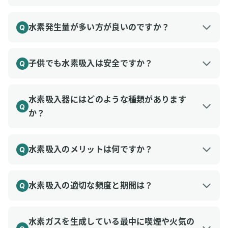
月１回の水交換だけで済む高保守性モデルもあり
水素は無色無臭で直接感じることは難しいです
A
ます。
が、いくつか確認する方法はあります。
水素発生量が多い方が良いのですか？
Q
1つは、市販されている水素濃度計を購入してそ
一概に多いほど良いということは言えませんが、
A
れを使って計測すること。もう1つは、桶やペッ
少ない水素発生量の場合に効果を感じにくい方も
子供でも水素吸入は安全ですか？
トボトルを使って自宅でガスの発生量から水素の
Q
おられるようです。そういった方は水素量を増や
発生量を見積もる方法です。
水素吸入は全年齢での使用が可能ですが、特に小
A
すことで効果を感じるようになったとお聞きしま
参考：水素吸入器から水素ガスがちゃんと出てい
さなお子様や赤ちゃんの場合は、使用感に留意
水素吸入器にはどのような種類があります
す。
るかの確認方法
Q
し、異常があれば使用を中止し医師に相談してく
か？
最適な水素発生量や、少ない水素発生量で長時間
ださい。
行うことについては以下で詳しく解説していま
水素吸入器には水素ガスのみを排出するタイプ
A
す。
と、水素ガスと酸素ガスを排出するタイプがあり
水素吸入のメリットは何ですか？
Q
>>
最適な水素発生量はどれくらい？
ます。
水素吸入には抗酸化、抗炎症、抗アレルギー効果
A
>> 高流量で短時間？それとも低流量でも長時間
また、家庭用、業務用、ポータブルなど異なる種
があるとされ、使用者からは頭痛の軽減や睡眠の
すればOK？
水素吸入の適切な頻度と期間は？
類の水素吸入器があります。
Q
改善、体調の向上などの声が寄せられています。
参考：全部で3種類！それぞれの水素吸入器のメ
水素ガスの吸入に関しては、一般には日常的に短
A
水素は脳関門を通過し、全身に効果を及ぼすこと
リット・デメリット
時間から始め、体の反応を見ながら徐々に吸入時
水素ガスを生成している最中に喫煙や火気の
が研究で示されています。