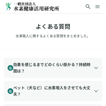
よくある質問
水素吸入に関するよくある質問をまとめました。
効果を感じるまでどのくらい掛かる？持続時
Q
間は？
当サイトの146名調査では約43%が翌日までに、
A
さらに20%は１時間以内に変化を実感。持続は
ペット（犬など）に水素吸入をさせても大丈
Q
１日程度が最多で、30%は２日以上続くと回答し
夫？
ています。最低２週間は継続して様子を見ると良
犬への研究では100〜300ml/分の吸入で酸化ス
A
いでしょう。