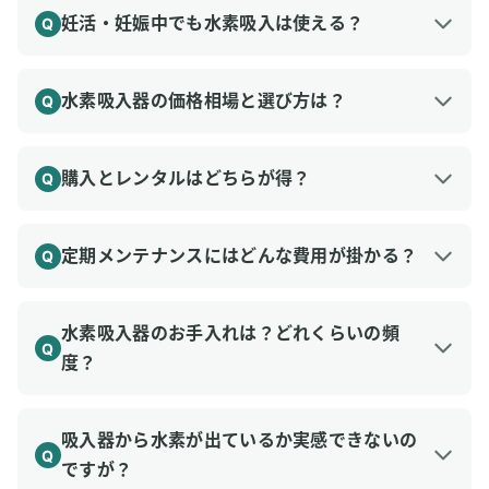
トレス軽減などが報告されています。安全性は高
妊活・妊娠中でも水素吸入は使える？
Q
いものの最適量は確立していないため、獣医師と
活性酸素除去により卵子・精子の質向上が期待さ
A
相談の上で行いましょう。
れ、妊活サポートとして注目されています。ヒト
水素吸入器の価格相場と選び方は？
Q
での大規模臨床は未完了ですが、体への負担が少
発生量100ml/分未満のポータブル型は４〜20万
A
ないため選択肢の一つとなります。
円、家庭用据え置き型20〜50万円、業務用50〜
購入とレンタルはどちらが得？
Q
200万円以上が目安です。予算内で可能な限り発
高性能機は数十万〜百万円超と高価ですが、レン
A
生量が高い機器を選ぶとコスパが上がります。
タルなら月額３〜５万円で始められます。３年以
定期メンテナンスにはどんな費用が掛かる？
Q
上の長期使用なら購入が割安、短期トライアルや
代表的な交換部品はイオンフィルタ（500〜
A
資金を抑えたい場合はレンタルが向きます。
1,000時間ごと数千円）と電解槽（3,000〜
水素吸入器のお手入れは？どれくらいの頻
Q
5,000時間ごと数万〜十数万円）。購入前に頻度
度？
と価格を確認し、年間コストを試算しておくと安
日々はタンクの水補充と簡単な拭き取りで十分で
A
心です。
すが、湿潤ボトルやカニューレはカビ防止のため
吸入器から水素が出ているか実感できないの
Q
洗浄・乾燥を習慣化しましょう。機種によっては
ですが？