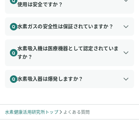
Q
間を調整することが推奨されます。最適な期間や
使用は安全ですか？
参考：水素吸入療法に期待されている効果一覧
頻度は個人の体調や目的によって異なります。
参考：水素吸入が効果をもたらすメカニズム
一般的な水素吸入器からの水素ガスの濃度は安全
A
範囲内に保たれていますが、火気の使用は避けて
水素ガスの安全性は保証されていますか？
Q
ください。
水素ガスは副作用がなく、安全に利用できます。
A
また、水素は「食品添加物」として厚生労働省に
水素吸入機は医療機器として認定されていま
Q
認定されているため、安心して使用できます。
すか？
詳しくは『
【医師監修】水素吸入療法にリスクや
日本国内では、水素吸入機は医療機器としての認
A
副作用はある？安全性について解説
』をご覧くだ
定は受けておりません。しかし、2016年には
水素吸入器は爆発しますか？
さい。
Q
「先進医療B」として水素ガス吸入療法が承認さ
爆発しませんので、ご安心ください。
A
れています。
より安全にご利用いただくには、防爆システムな
参考：効果なし？水素吸入療法が先進医療Bから
どを搭載している水素吸入器をお選びいただくと
取下げられた理由
水素健康活用研究所トップ
よくある質問
より安心かと思います。