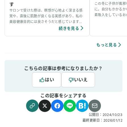
す
この冬に子供が風邪
に。自分もかかるか
サロンで受けた際は、瞑想が心地よく深まる感
素吸入をしているお
覚や、直後に肌艶が良くなる実感があり、私の
事看病できました。
美容健康目的には良さそうだと感じています。
ています。笑
個人の感想ではありますが、吸入中は、脳波が
続きを見る
アルファ波やシータ波になりやすく、深くリラ
ックスできるように感じていて、ニキビなどの
肌荒れや傷もきれいに治りやすく感じていま
もっと見る
す。
こちらの記事は参考になりましたか？
はい
いいえ
この記事をシェアする
公開日：
2024/10/23
最終更新日：
2026/01/12