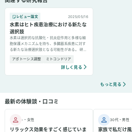
関連する研究報告
レビュー論文
2025/05/16
水素はヒト疾患治療における新たな
選択肢
水素は選択的な抗酸化・抗炎症作用と多様な細
胞保護メカニズムを持ち、多臓器系疾患に対す
る新たな治療選択肢となる可能性がある。 研究
の背景と目的 水素は地球上で最も軽い化学元素
アポトーシス調整
ミトコンドリア
であり、腸内細菌によ [&hellip;]
詳しく見る
もっと見る
最新の体験談・口コミ
-
・
女性
30代
・
男性
リラックス効果をすごく感じていま
家族で私だけ風