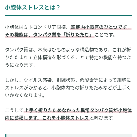
小胞体ストレスが生じると…
小胞体ストレスとは？
2
小胞体ストレスが人体に及ぼす影響
糖尿病
小胞体はミトコンドリア同様、
細胞内小器官のひとつです。
神経変性疾患
その機能は、タンパク質を「折りたたむ」
ことです。
代謝性疾患
タンパク質は、本来はひものような構造物であり、これが折
がん
りたたまれて立体構造を形づくることで特定の機能を持つよ
3
水素吸入が持つ小胞体ストレスに対する効果
うになります。
水素による小胞体ストレス軽減に関する報告
しかし、ウイルス感染、飢餓状態、低酸素等によって細胞に
水素が小胞体ストレスを軽減すると起こること
ストレスがかかると、小胞体内での折りたたみなどが上手く
いかなくなります。
4
まとめ：水素と小胞体ストレス
こうして
上手く折りたためなかった異常タンパク質が小胞体
内に蓄積します。これを小胞体ストレス
と呼びます。