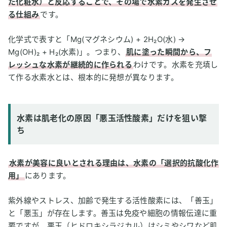
た化粧水）と反応することで、その場で水素ガスを発生させ
る仕組み
です。
化学式で表すと「Mg(マグネシウム) + 2H₂O(水) →
Mg(OH)₂ + H₂(水素)」。つまり、
肌に塗った瞬間から、フ
レッシュな水素が継続的に作られる
わけです。水素を充填し
て作る水素水とは、根本的に発想が異なります。
水素は肌老化の原因「悪玉活性酸素」だけを狙い撃
ち
水素が美容に良いとされる理由は、水素の「選択的抗酸化作
用」
にあります。
紫外線やストレス、加齢で発生する活性酸素には、「善玉」
と「悪玉」が存在します。善玉は免疫や細胞の情報伝達に重
要ですが、悪玉（ヒドロキシラジカル）はシミやシワなど肌