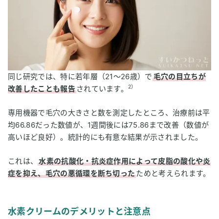
同じ研究では、特に若年層（21〜26歳）で
毛穴の目立ちが
2）
改善したことも報告
されています。
専用機器で毛穴の大きさと数を測定したところ、治療前は平
均66.86だった数値が、1週間後には75.86まで改善（数値が
高いほど良好）。統計的にも有意な結果が示されました。
これは、
水素の抗酸化・抗炎症作用によって皮脂の酸化や炎
症を抑え、毛穴の悪循環を断ち切った
ためと考えられます。
水素クリームのデメリットと注意点