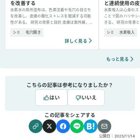
のシミがあったので
を改善する
と連続使用の皮
ら徐々に薄まってき
水素水の局所塗布は、色素沈着や毛穴の目立ち
水素吸入は心身のス
いうような話は聞い
を改善し、皮膚の酸化ストレスを軽減する可能
ことで肌のハリやシ
ピーの色素沈着にも
性がある。 研究の背景と目的 皮膚は紫外線、大
きる。 研究の背景
たので、嬉しい誤算
気汚染、ストレスなどにより、常に酸化ストレ
の原因となる活性酸
シミ
毛穴開き
睡眠や体力向上など
シミ
水素吸入
スにさらされている。 [&hellip;]
て近年注目されている [&
るので、水素はこれ
詳しく見る
ます。 「仕事に集中できない痒みが改善？アト
ピー対策として水素
は」より抜粋
もっと見る
こちらの記事は参考になりましたか？
はい
いいえ
この記事をシェアする
公開日：
2025/11/14