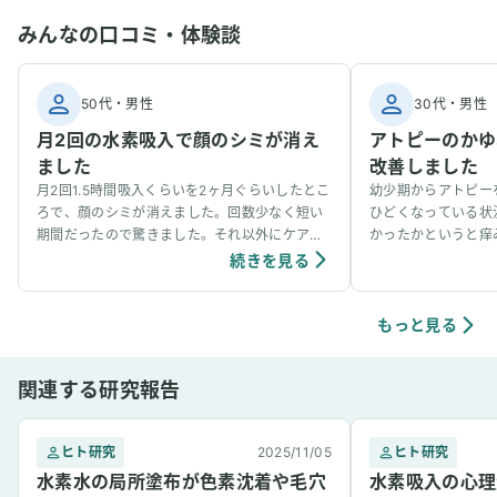
みんなの口コミ・体験談
50代
・
男性
30代
・
男性
月2回の水素吸入で顔のシミが消え
アトピーのかゆ
ました
改善しました
月2回1.5時間吸入くらいを2ヶ月ぐらいしたとこ
幼少期からアトピー
ろで、顔のシミが消えました。回数少なく短い
ひどくなっている状
期間だったので驚きました。それ以外にケアし
かったかというと痒
ていないので水素だと思います。もともと別の
できず、仕事にも支
続きを見る
疾患の治療目的（脊柱管狭窄症の軽減）で導入
酷さです。そんな中
していたので、嬉しい副次効果です。
べて、アトピーに効
水素吸入と合わせて
もっと見る
ました。だいたい2
ゆみは大きく改善し
関連する研究報告
ほぼ無視できるぐら
最初は半信半疑でし
が効果があると確信
ヒト研究
2025/11/05
ヒト研究
驚いたのは、アトピ
水素水の局所塗布が色素沈着や毛穴
きていることです。
水素吸入の心理