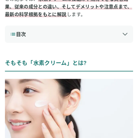
果、従来の成分との違い、そしてデメリットや注意点まで、
最新の科学根拠をもとに解説
します。
目次
1
そもそも「水素クリーム」とは?
2
水素クリームに期待される効果とは
そもそも「水素クリーム」とは?
3
水素クリームのデメリットと注意点
4
水素クリームと他の美容成分の違いは?
5
水素クリームはどこで買える？
6
水素クリームの使い方と効果的に使うコツ
7
内側からのケアには「水素吸入」もおすすめ
8
まとめ：水素クリームはシミへの効果が期待されるが、
まだ発展途上