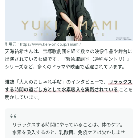
藤光謙司選手（陸上短距離）
山下楽平選手（ラグビー選手）
西田有志選手（プロバレーボール選手）
3
健康維持やリフレッシュに水素吸入を活用するタレン
ト・文化人
引用元：https://www.ken-on.co.jp/amami/
天海祐希さんは、宝塚歌劇団を経て数々の映像作品や舞台に
百田尚樹さん（作家）
出演されている女優です。『緊急取調室（通称キントリ）』
坂東玉三郎さん（歌舞伎俳優）
シリーズなど、多くのドラマや映画で活躍されています。
小川菜摘さん（女優）
雑誌「大人のおしゃれ手帖」のインタビューで、
リラックス
西川史子さん（医師・タレント）
する時間の過ごし方として水素吸入を実践されている
ことを
4
そもそも「水素吸入」って何？基本のキ
明かしています。
水素水との違いは？「吸う」ことのメリット
5
水素吸入を始めたい方へ｜知っておくべきこと
リラックスする時間にやっていることは、体のケア。
気になる安全性と副作用は？
水素を吸入するのと、乳酸菌、免疫ケアは欠かしませ