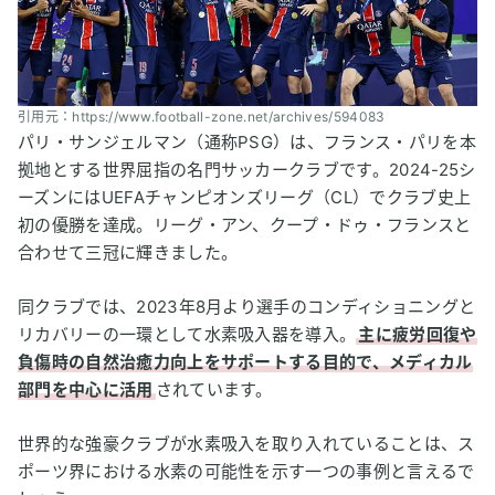
引用元：https://www.football-zone.net/archives/594083
パリ・サンジェルマン（通称PSG）は、フランス・パリを本
拠地とする世界屈指の名門サッカークラブです。2024-25シ
ーズンにはUEFAチャンピオンズリーグ（CL）でクラブ史上
初の優勝を達成。リーグ・アン、クープ・ドゥ・フランスと
合わせて三冠に輝きました。
同クラブでは、2023年8月より選手のコンディショニングと
リカバリーの一環として水素吸入器を導入。
主に疲労回復や
負傷時の自然治癒力向上をサポートする目的で、メディカル
部門を中心に活用
されています。
世界的な強豪クラブが水素吸入を取り入れていることは、ス
ポーツ界における水素の可能性を示す一つの事例と言えるで