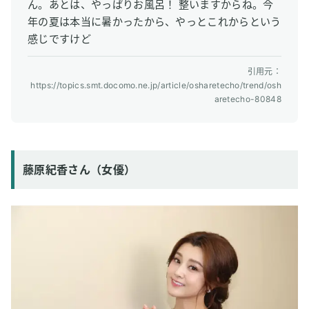
6
水素吸入のよくある質問
ん。あとは、やっぱりお風呂！ 整いますからね。今
年の夏は本当に暑かったから、やっとこれからという
Q1. どのくらいの頻度で吸うのが効果的？
感じですけど
Q2. 効果はいつから実感できる？
引用元：
Q3. 医療目的でも使われているの？
https://topics.smt.docomo.ne.jp/article/osharetecho/trend/osh
Q4. 家庭用吸入器を選ぶ際のポイントは？
aretecho-80848
Q5. 水素吸入サロンはどこで見つけられる？
7
まとめ：水素吸入は芸能人やアスリートにも広がってい
る
藤原紀香さん（女優）