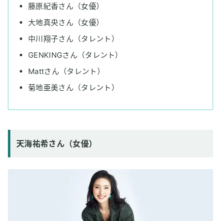
那須川天心さん（プロボクサー）
藤原紀香さん（女優）
大谷翔平選手とドジャースの選手たち（MLB）
大地真央さん（女優）
佐々木朗希選手（メジャーリーガー）
中川翔子さん（タレント）
近本光司選手（プロ野球選手）
GENKINGさん（タレント）
梅野隆太郎選手（プロ野球選手）
Mattさん（タレント）
桑田真澄さん（元プロ野球選手）
菊地亜美さん（タレント）
木村文紀さん（元プロ野球選手）
守田英正選手（サッカー日本代表）
上田綺世選手・高井幸大選手（サッカー日本代表）
天海祐希さん（女優）
パリ・サンジェルマンの選手たち（フランス・サッカークラ
ブ）
武尊さん（格闘家）
貴乃花光司さん（元横綱）
朝乃山関（大相撲力士）
井上裕大選手（元Jリーガー）