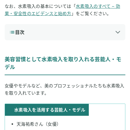
なお、水素吸入の基本については「
水素吸入のすべて – 効
果・安全性のエビデンスと始め方
」をご覧ください。
目次
1
美容習慣として水素吸入を取り入れる芸能人・モデル
天海祐希さん（女優）
美容習慣として水素吸入を取り入れる芸能人・モ
藤原紀香さん（女優）
デル
大地真央さん（女優）
中川翔子さん（タレント）
女優やモデルなど、美のプロフェッショナルたちも水素吸入
GENKINGさん（タレント）
を取り入れています。
Mattさん（タレント）
水素吸入を活用する芸能人・モデル
菊地亜美さん（タレント）
2
パフォーマンス維持に水素吸入を活用するアスリート
天海祐希さん（女優）