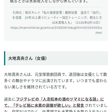
眠るときは水素吸入をしながら休んでいます。
引用元：毎日キレイ「私の美容習慣：藤原紀香 温活で『血行』
を促進 20年以上通うビューティー加圧トレーニング、眠るとき
は水素吸入も」（2026年6月14日）
https://mainichikirei.jp/article/20260610dog00m100004000a
.html
大地真央さん（女優）
大地真央さんは、元宝塚歌劇団員で、退団後は女優として数
多くの舞台やドラマに出演されています。いつまでも変わら
ない美しさを維持されている方です。
過去に
フジテレビの『人志松本の酒のツマミになる話』に
て、「テレビ局に水素の部屋が欲しい」と発言
されていまし
た。自宅だけでなく、仕事場でも水素吸入を取り入れたいと