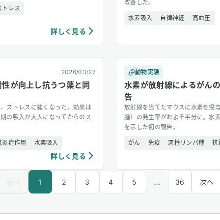
改善した。
ストレス
水素吸入
自律神経
高血圧
詳しく見る
2026/03/27
動物実験
耐性が向上し抗うつ薬と同
水素が放射線によるがん
告
は、ストレスに強くなった。効果は
放射線を当てたマウスに水素を投
時期の吸入が大人になってからのス
腫）の発生率がおよそ半分に。水
を示した初の報告。
抗炎症作用
水素吸入
がん
免疫
悪性リンパ種
抗
詳しく見る
…
前へ
1
2
3
4
5
36
次へ