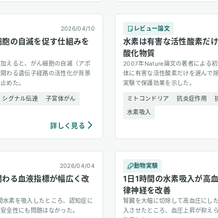
2026/04/10
レビュー論文
細胞の自滅を促す仕組みを
水素は有害な活性酸素だ
酸化物質
を加えると、がん細胞の自滅（アポ
2007年Nature論文の著者によ
に関わる遺伝子経路の活性化が背景
体に有害な活性酸素だけを選んで除
き止めた。
実験で保護効果を示した。
シグナル伝達
子宮体がん
ミトコンドリア
抗炎症作用
水素吸入
詳しく見る
2026/04/04
動物実験
関わる血液指標が幅広く改
1日1時間の水素吸入が高
律神経を改善
週間水素を吸入したところ、認知症に
腎臓を大幅に切除して高血圧にした
。安全性にも問題はなかった。
入させたところ、血圧上昇が抑え