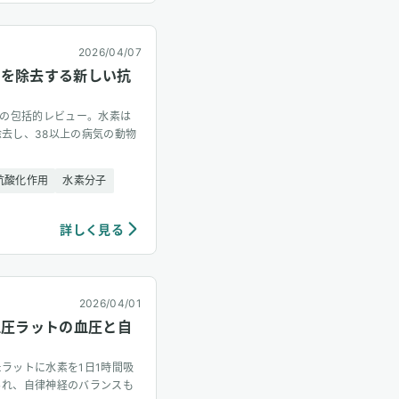
2026/04/07
けを除去する新しい抗
る初の包括的レビュー。水素は
去し、38以上の病気の動物
抗酸化作用
水素分子
詳しく見る
2026/04/01
血圧ラットの血圧と自
ラットに水素を1日1時間吸
られ、自律神経のバランスも