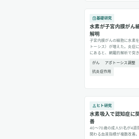
基礎研究
水素が子宮内膜がん
解明
子宮内膜がんの細胞に水素
トーシス）が増えた。炎症
にあると、網羅的解析で突
がん
アポトーシス調整
抗炎症作用
ヒト研究
水素吸入で認知症に
善
40〜70歳の成人51名が4
関わる血液指標が複数改善