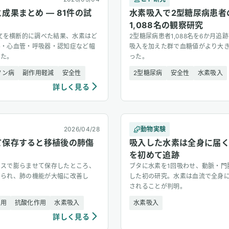
成果まとめ — 81件の試
水素吸入で2型糖尿病患者
1,088名の観察研究
論文を横断的に調べた結果、水素はど
2型糖尿病患者1,088名を6か月
ん・心血管・呼吸器・認知症など幅
吸入を加えた群で血糖値がより大
した。
った。
ソン病
副作用軽減
安全性
2型糖尿病
安全性
水素吸入
詳しく見る
2026/04/28
動物実験
て保存すると移植後の肺傷
吸入した水素は全身に届
を初めて追跡
ガスで膨らませて保存したところ、
ブタに水素を1回吸わせ、動脈・門
えられ、肺の機能が大幅に改善し
した初の研究。水素は血流で全身
されることが判明。
作用
抗酸化作用
水素吸入
水素吸入
詳しく見る