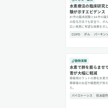
水素療法の臨床研究と
験が示すエビデンス
81件の臨床試験と64件の
の投与方法でも安全で、が
広い疾患に有望な結果を示
COPD
がん
パーキン
動物実験
水素で肺を膨らませ
害が大幅に軽減
移植用のラットの肺を水素
移植後の炎症や細胞死が抑
た。
パイロトーシス
抗炎症